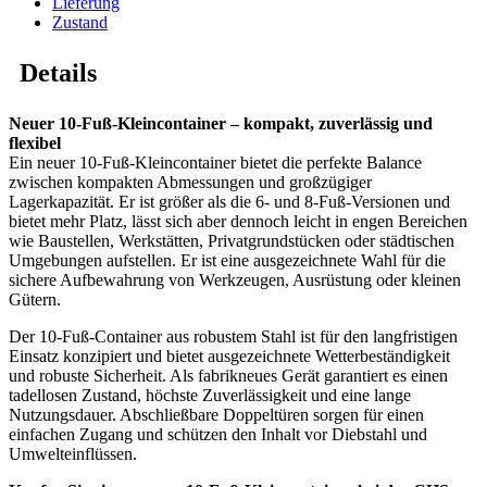
Lieferung
Zustand
Details
Neuer 10-Fuß-Kleincontainer – kompakt, zuverlässig und
flexibel
Ein neuer 10-Fuß-Kleincontainer bietet die perfekte Balance
zwischen kompakten Abmessungen und großzügiger
Lagerkapazität. Er ist größer als die 6- und 8-Fuß-Versionen und
bietet mehr Platz, lässt sich aber dennoch leicht in engen Bereichen
wie Baustellen, Werkstätten, Privatgrundstücken oder städtischen
Umgebungen aufstellen. Er ist eine ausgezeichnete Wahl für die
sichere Aufbewahrung von Werkzeugen, Ausrüstung oder kleinen
Gütern.
Der 10-Fuß-Container aus robustem Stahl ist für den langfristigen
Einsatz konzipiert und bietet ausgezeichnete Wetterbeständigkeit
und robuste Sicherheit. Als fabrikneues Gerät garantiert es einen
tadellosen Zustand, höchste Zuverlässigkeit und eine lange
Nutzungsdauer. Abschließbare Doppeltüren sorgen für einen
einfachen Zugang und schützen den Inhalt vor Diebstahl und
Umwelteinflüssen.