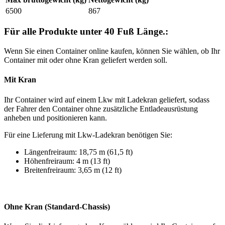
6500
867
Für alle Produkte unter 40 Fuß Länge.:
Wenn Sie einen Container online kaufen, können Sie wählen, ob Ihr
Container mit oder ohne Kran geliefert werden soll.
Mit Kran
Ihr Container wird auf einem Lkw mit Ladekran geliefert, sodass
der Fahrer den Container ohne zusätzliche Entladeausrüstung
anheben und positionieren kann.
Für eine Lieferung mit Lkw-Ladekran benötigen Sie:
Längenfreiraum: 18,75 m (61,5 ft)
Höhenfreiraum: 4 m (13 ft)
Breitenfreiraum: 3,65 m (12 ft)
Ohne Kran (Standard-Chassis)