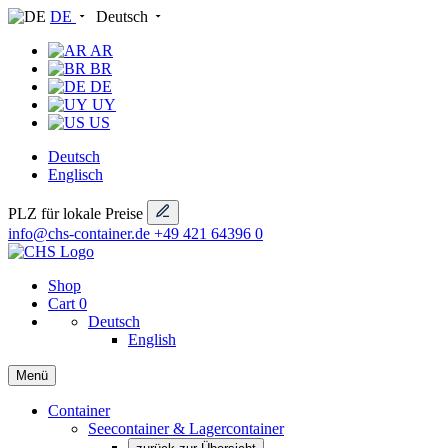
DE
Deutsch
AR
BR
DE
UY
US
Deutsch
Englisch
PLZ für lokale Preise
info@chs-container.de
+49 421 64396 0
Shop
Cart
0
Deutsch
English
Menü
Container
Seecontainer & Lagercontainer