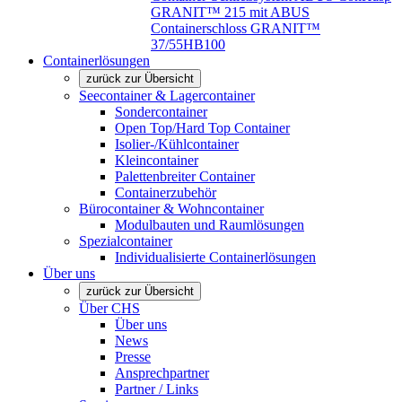
GRANIT™ 215 mit ABUS
Containerschloss GRANIT™
37/55HB100
Containerlösungen
zurück zur Übersicht
Seecontainer & Lagercontainer
Sondercontainer
Open Top/Hard Top Container
Isolier-/Kühlcontainer
Kleincontainer
Palettenbreiter Container
Containerzubehör
Bürocontainer & Wohncontainer
Modulbauten und Raumlösungen
Spezialcontainer
Individualisierte Containerlösungen
Über uns
zurück zur Übersicht
Über CHS
Über uns
News
Presse
Ansprechpartner
Partner / Links