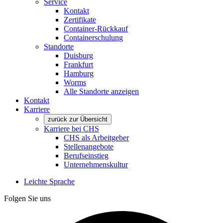
Service
Kontakt
Zertifikate
Container-Rückkauf
Containerschulung
Standorte
Duisburg
Frankfurt
Hamburg
Worms
Alle Standorte anzeigen
Kontakt
Karriere
zurück zur Übersicht
Karriere bei CHS
CHS als Arbeitgeber
Stellenangebote
Berufseinstieg
Unternehmenskultur
Leichte Sprache
Folgen Sie uns