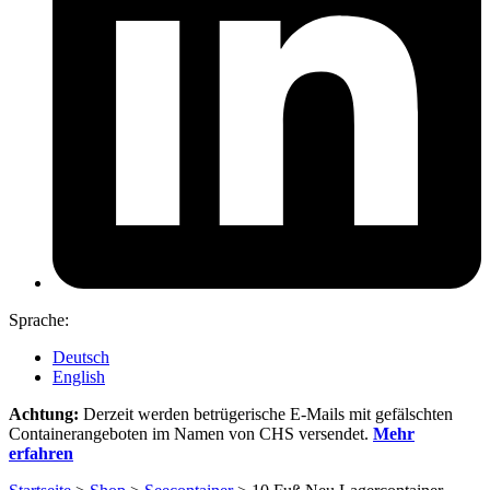
Sprache:
Deutsch
English
Achtung:
Derzeit werden betrügerische E-Mails mit gefälschten
Containerangeboten im Namen von CHS versendet.
Mehr
erfahren