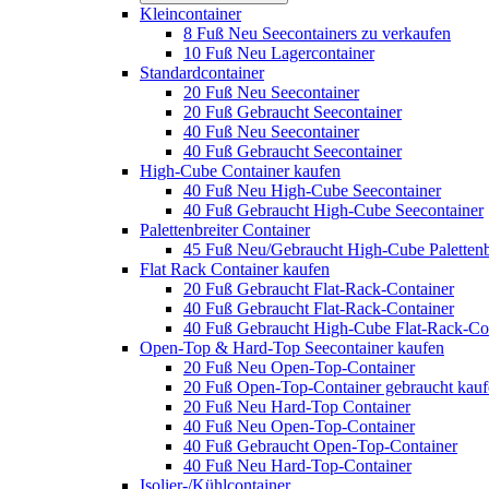
Kleincontainer
8 Fuß Neu Seecontainers zu verkaufen
10 Fuß Neu Lagercontainer
Standardcontainer
20 Fuß Neu Seecontainer
20 Fuß Gebraucht Seecontainer
40 Fuß Neu Seecontainer
40 Fuß Gebraucht Seecontainer
High-Cube Container kaufen
40 Fuß Neu High-Cube Seecontainer
40 Fuß Gebraucht High-Cube Seecontainer
Palettenbreiter Container
45 Fuß Neu/Gebraucht High-Cube Palettenb
Flat Rack Container kaufen
20 Fuß Gebraucht Flat-Rack-Container
40 Fuß Gebraucht Flat-Rack-Container
40 Fuß Gebraucht High-Cube Flat-Rack-Co
Open-Top & Hard-Top Seecontainer kaufen
20 Fuß Neu Open-Top-Container
20 Fuß Open-Top-Container gebraucht kauf
20 Fuß Neu Hard-Top Container
40 Fuß Neu Open-Top-Container
40 Fuß Gebraucht Open-Top-Container
40 Fuß Neu Hard-Top-Container
Isolier-/Kühlcontainer