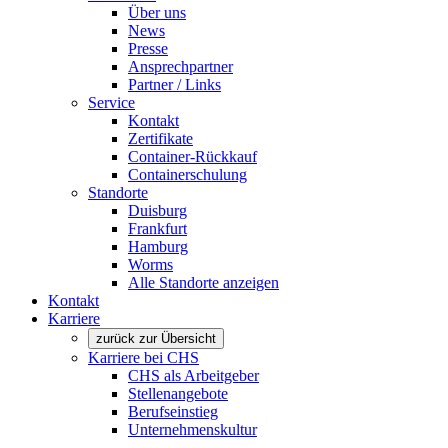
Über uns
News
Presse
Ansprechpartner
Partner / Links
Service
Kontakt
Zertifikate
Container-Rückkauf
Containerschulung
Standorte
Duisburg
Frankfurt
Hamburg
Worms
Alle Standorte anzeigen
Kontakt
Karriere
zurück zur Übersicht
Karriere bei CHS
CHS als Arbeitgeber
Stellenangebote
Berufseinstieg
Unternehmenskultur