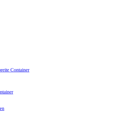
reite Container
ntainer
en