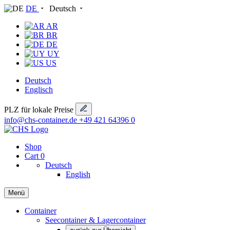
DE
Deutsch
AR
BR
DE
UY
US
Deutsch
Englisch
PLZ für lokale Preise
info@chs-container.de
+49 421 64396 0
Shop
Cart
0
Deutsch
English
Menü
Container
Seecontainer & Lagercontainer