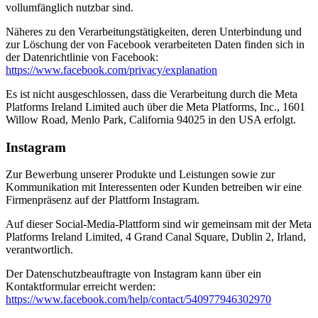
vollumfänglich nutzbar sind.
Näheres zu den Verarbeitungstätigkeiten, deren Unterbindung und
zur Löschung der von Facebook verarbeiteten Daten finden sich in
der Datenrichtlinie von Facebook:
https://www.facebook.com/privacy/explanation
Es ist nicht ausgeschlossen, dass die Verarbeitung durch die Meta
Platforms Ireland Limited auch über die Meta Platforms, Inc., 1601
Willow Road, Menlo Park, California 94025 in den USA erfolgt.
Instagram
Zur Bewerbung unserer Produkte und Leistungen sowie zur
Kommunikation mit Interessenten oder Kunden betreiben wir eine
Firmenpräsenz auf der Plattform Instagram.
Auf dieser Social-Media-Plattform sind wir gemeinsam mit der Meta
Platforms Ireland Limited, 4 Grand Canal Square, Dublin 2, Irland,
verantwortlich.
Der Datenschutzbeauftragte von Instagram kann über ein
Kontaktformular erreicht werden:
https://www.facebook.com/help/contact/540977946302970