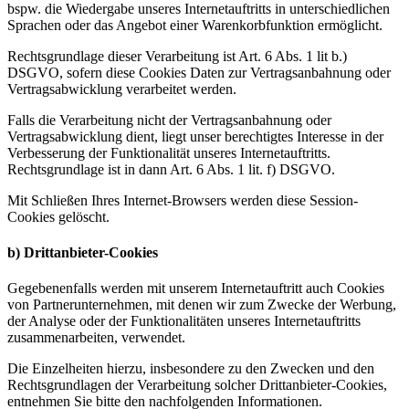
bspw. die Wiedergabe unseres Internetauftritts in unterschiedlichen
Sprachen oder das Angebot einer Warenkorbfunktion ermöglicht.
Rechtsgrundlage dieser Verarbeitung ist Art. 6 Abs. 1 lit b.)
DSGVO, sofern diese Cookies Daten zur Vertragsanbahnung oder
Vertragsabwicklung verarbeitet werden.
Falls die Verarbeitung nicht der Vertragsanbahnung oder
Vertragsabwicklung dient, liegt unser berechtigtes Interesse in der
Verbesserung der Funktionalität unseres Internetauftritts.
Rechtsgrundlage ist in dann Art. 6 Abs. 1 lit. f) DSGVO.
Mit Schließen Ihres Internet-Browsers werden diese Session-
Cookies gelöscht.
b) Drittanbieter-Cookies
Gegebenenfalls werden mit unserem Internetauftritt auch Cookies
von Partnerunternehmen, mit denen wir zum Zwecke der Werbung,
der Analyse oder der Funktionalitäten unseres Internetauftritts
zusammenarbeiten, verwendet.
Die Einzelheiten hierzu, insbesondere zu den Zwecken und den
Rechtsgrundlagen der Verarbeitung solcher Drittanbieter-Cookies,
entnehmen Sie bitte den nachfolgenden Informationen.