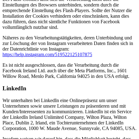
Einstellungen des Browsers unterbinden, sondern durch die
entsprechende Einstellung des Flash-Players. Sollte der Nutzer die
Installation der Cookies verhindern oder einschränken, kann dies
dazu führen, dass nicht sämtliche Funktionen von Facebook
vollumfänglich nutzbar sind.
Näheres zu den Verarbeitungstätigkeiten, deren Unterbindung und
zur Löschung der von Instagram verarbeiteten Daten finden sich in
der Datenrichtlinie von Instagram:
https://help.instagram.com/519522125107875
Es ist nicht ausgeschlossen, dass die Verarbeitung durch die
Facebook Ireland Ltd. auch über die Meta Platforms, Inc., 1601
Willow Road, Menlo Park, California 94025 in den USA erfolgt.
LinkedIn
Wir unterhalten bei LinkedIn eine Onlinepräsenz um unser
Unternehmen sowie unsere Leistungen zu präsentieren und mit
Kunden/Interessenten zu kommunizieren. LinkedIn ist ein Service
der LinkedIn Ireland Unlimited Company, Wilton Plaza, Wilton
Place, Dublin 2, Irland, ein Tochterunternehmen der LinkedIn
Corporation, 1000 W. Maude Avenue, Sunnyvale, CA 94085, USA.
Insofern weisen wir darauf hin, dass die Möglichkeit besteht, dass