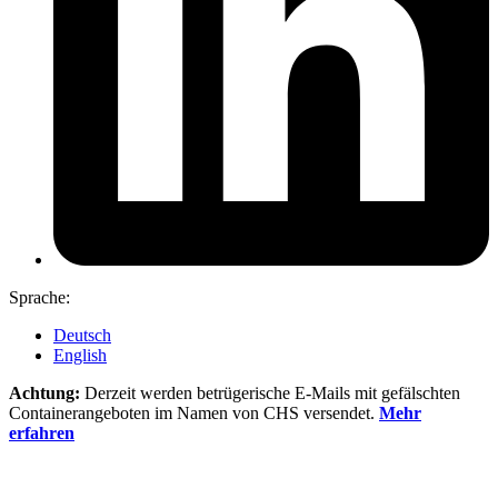
Sprache:
Deutsch
English
Achtung:
Derzeit werden betrügerische E-Mails mit gefälschten
Containerangeboten im Namen von CHS versendet.
Mehr
erfahren