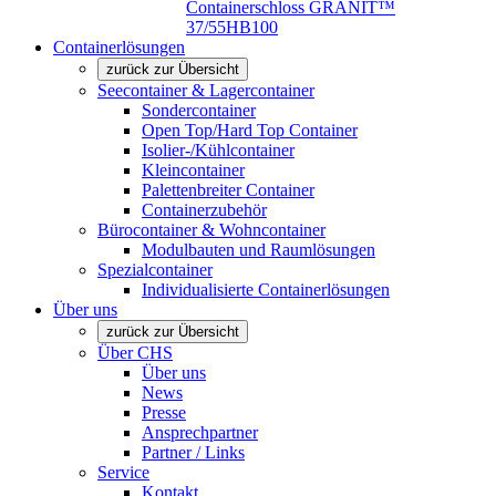
Containerschloss GRANIT™
37/55HB100
Containerlösungen
zurück zur Übersicht
Seecontainer & Lagercontainer
Sondercontainer
Open Top/Hard Top Container
Isolier-/Kühlcontainer
Kleincontainer
Palettenbreiter Container
Containerzubehör
Bürocontainer & Wohncontainer
Modulbauten und Raumlösungen
Spezialcontainer
Individualisierte Containerlösungen
Über uns
zurück zur Übersicht
Über CHS
Über uns
News
Presse
Ansprechpartner
Partner / Links
Service
Kontakt