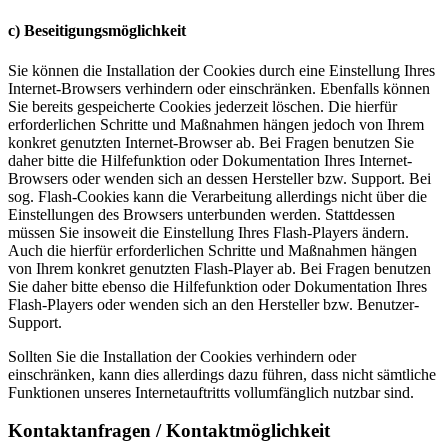
c) Beseitigungsmöglichkeit
Sie können die Installation der Cookies durch eine Einstellung Ihres
Internet-Browsers verhindern oder einschränken. Ebenfalls können
Sie bereits gespeicherte Cookies jederzeit löschen. Die hierfür
erforderlichen Schritte und Maßnahmen hängen jedoch von Ihrem
konkret genutzten Internet-Browser ab. Bei Fragen benutzen Sie
daher bitte die Hilfefunktion oder Dokumentation Ihres Internet-
Browsers oder wenden sich an dessen Hersteller bzw. Support. Bei
sog. Flash-Cookies kann die Verarbeitung allerdings nicht über die
Einstellungen des Browsers unterbunden werden. Stattdessen
müssen Sie insoweit die Einstellung Ihres Flash-Players ändern.
Auch die hierfür erforderlichen Schritte und Maßnahmen hängen
von Ihrem konkret genutzten Flash-Player ab. Bei Fragen benutzen
Sie daher bitte ebenso die Hilfefunktion oder Dokumentation Ihres
Flash-Players oder wenden sich an den Hersteller bzw. Benutzer-
Support.
Sollten Sie die Installation der Cookies verhindern oder
einschränken, kann dies allerdings dazu führen, dass nicht sämtliche
Funktionen unseres Internetauftritts vollumfänglich nutzbar sind.
Kontaktanfragen / Kontaktmöglichkeit