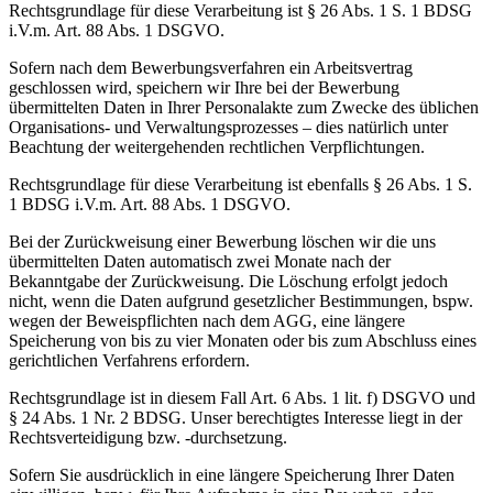
Rechtsgrundlage für diese Verarbeitung ist § 26 Abs. 1 S. 1 BDSG
i.V.m. Art. 88 Abs. 1 DSGVO.
Sofern nach dem Bewerbungsverfahren ein Arbeitsvertrag
geschlossen wird, speichern wir Ihre bei der Bewerbung
übermittelten Daten in Ihrer Personalakte zum Zwecke des üblichen
Organisations- und Verwaltungsprozesses – dies natürlich unter
Beachtung der weitergehenden rechtlichen Verpflichtungen.
Rechtsgrundlage für diese Verarbeitung ist ebenfalls § 26 Abs. 1 S.
1 BDSG i.V.m. Art. 88 Abs. 1 DSGVO.
Bei der Zurückweisung einer Bewerbung löschen wir die uns
übermittelten Daten automatisch zwei Monate nach der
Bekanntgabe der Zurückweisung. Die Löschung erfolgt jedoch
nicht, wenn die Daten aufgrund gesetzlicher Bestimmungen, bspw.
wegen der Beweispflichten nach dem AGG, eine längere
Speicherung von bis zu vier Monaten oder bis zum Abschluss eines
gerichtlichen Verfahrens erfordern.
Rechtsgrundlage ist in diesem Fall Art. 6 Abs. 1 lit. f) DSGVO und
§ 24 Abs. 1 Nr. 2 BDSG. Unser berechtigtes Interesse liegt in der
Rechtsverteidigung bzw. -durchsetzung.
Sofern Sie ausdrücklich in eine längere Speicherung Ihrer Daten