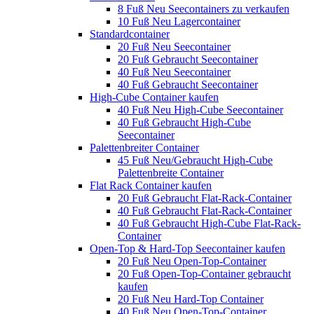
8 Fuß Neu Seecontainers zu verkaufen
10 Fuß Neu Lagercontainer
Standardcontainer
20 Fuß Neu Seecontainer
20 Fuß Gebraucht Seecontainer
40 Fuß Neu Seecontainer
40 Fuß Gebraucht Seecontainer
High-Cube Container kaufen
40 Fuß Neu High-Cube Seecontainer
40 Fuß Gebraucht High-Cube
Seecontainer
Palettenbreiter Container
45 Fuß Neu/Gebraucht High-Cube
Palettenbreite Container
Flat Rack Container kaufen
20 Fuß Gebraucht Flat-Rack-Container
40 Fuß Gebraucht Flat-Rack-Container
40 Fuß Gebraucht High-Cube Flat-Rack-
Container
Open-Top & Hard-Top Seecontainer kaufen
20 Fuß Neu Open-Top-Container
20 Fuß Open-Top-Container gebraucht
kaufen
20 Fuß Neu Hard-Top Container
40 Fuß Neu Open-Top-Container