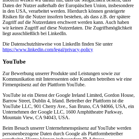
Daten der Nutzer außerhalb der Europäischen Union, insbesondere
in den USA, verarbeitet werden. Hierdurch können gesteigerte
Risiken für die Nutzer insofern bestehen, als dass z.B. der spätere
Zugriff auf die Nutzerdaten erschwert werden kann. Auch haben
wir keinen Zugriff auf diese Nutzerdaten. Die Zugriffsmöglichkeit
liegt ausschließlich bei LinkedIn.
Die Datenschutzhinweise von LinkedIn finden Sie unter
https://www.linkedin.com/legal/privacy-policy
YouTube
Zur Bewerbung unserer Produkte und Leistungen sowie zur
Kommunikation mit Interessenten oder Kunden betreiben wir eine
Firmenpräsenz auf der Plattform YouTube.
YouTube ist ein Dienst der Google Ireland Limited, Gordon House,
Barrow Street, Dublin 4, Irland. Betreiber der Plattform ist die
YouTube LLC, 901 Cherry Ave., San Bruno, CA 94066, USA, ein
Unternehmen der Google LLC, 1600 Amphitheatre Parkway,
Mountain View, CA 94043, USA.
Beim Besuch unserer Unternehmenspräsenz auf YouTube werden
personenbezogene Daten durch Google als Plattformbetreiber