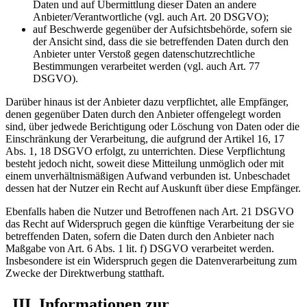
Daten und auf Übermittlung dieser Daten an andere
Anbieter/Verantwortliche (vgl. auch Art. 20 DSGVO);
auf Beschwerde gegenüber der Aufsichtsbehörde, sofern sie
der Ansicht sind, dass die sie betreffenden Daten durch den
Anbieter unter Verstoß gegen datenschutzrechtliche
Bestimmungen verarbeitet werden (vgl. auch Art. 77
DSGVO).
Darüber hinaus ist der Anbieter dazu verpflichtet, alle Empfänger,
denen gegenüber Daten durch den Anbieter offengelegt worden
sind, über jedwede Berichtigung oder Löschung von Daten oder die
Einschränkung der Verarbeitung, die aufgrund der Artikel 16, 17
Abs. 1, 18 DSGVO erfolgt, zu unterrichten. Diese Verpflichtung
besteht jedoch nicht, soweit diese Mitteilung unmöglich oder mit
einem unverhältnismäßigen Aufwand verbunden ist. Unbeschadet
dessen hat der Nutzer ein Recht auf Auskunft über diese Empfänger.
Ebenfalls haben die Nutzer und Betroffenen nach Art. 21 DSGVO
das Recht auf Widerspruch gegen die künftige Verarbeitung der sie
betreffenden Daten, sofern die Daten durch den Anbieter nach
Maßgabe von Art. 6 Abs. 1 lit. f) DSGVO verarbeitet werden.
Insbesondere ist ein Widerspruch gegen die Datenverarbeitung zum
Zwecke der Direktwerbung statthaft.
III. Informationen zur