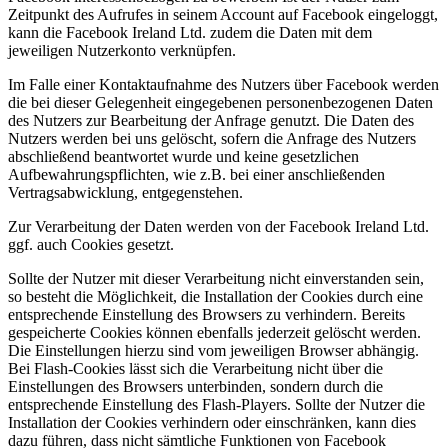
Zeitpunkt des Aufrufes in seinem Account auf Facebook eingeloggt,
kann die Facebook Ireland Ltd. zudem die Daten mit dem
jeweiligen Nutzerkonto verknüpfen.
Im Falle einer Kontaktaufnahme des Nutzers über Facebook werden
die bei dieser Gelegenheit eingegebenen personenbezogenen Daten
des Nutzers zur Bearbeitung der Anfrage genutzt. Die Daten des
Nutzers werden bei uns gelöscht, sofern die Anfrage des Nutzers
abschließend beantwortet wurde und keine gesetzlichen
Aufbewahrungspflichten, wie z.B. bei einer anschließenden
Vertragsabwicklung, entgegenstehen.
Zur Verarbeitung der Daten werden von der Facebook Ireland Ltd.
ggf. auch Cookies gesetzt.
Sollte der Nutzer mit dieser Verarbeitung nicht einverstanden sein,
so besteht die Möglichkeit, die Installation der Cookies durch eine
entsprechende Einstellung des Browsers zu verhindern. Bereits
gespeicherte Cookies können ebenfalls jederzeit gelöscht werden.
Die Einstellungen hierzu sind vom jeweiligen Browser abhängig.
Bei Flash-Cookies lässt sich die Verarbeitung nicht über die
Einstellungen des Browsers unterbinden, sondern durch die
entsprechende Einstellung des Flash-Players. Sollte der Nutzer die
Installation der Cookies verhindern oder einschränken, kann dies
dazu führen, dass nicht sämtliche Funktionen von Facebook