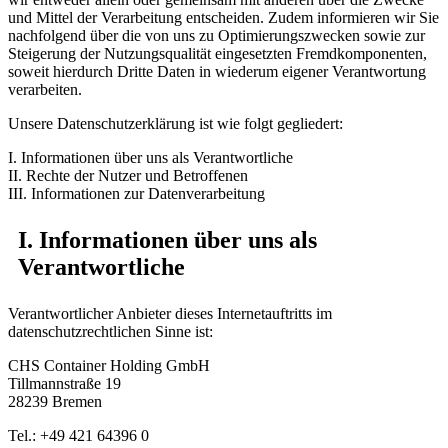
und Mittel der Verarbeitung entscheiden. Zudem informieren wir Sie
nachfolgend über die von uns zu Optimierungszwecken sowie zur
Steigerung der Nutzungsqualität eingesetzten Fremdkomponenten,
soweit hierdurch Dritte Daten in wiederum eigener Verantwortung
verarbeiten.
Unsere Datenschutzerklärung ist wie folgt gegliedert:
I. Informationen über uns als Verantwortliche
II. Rechte der Nutzer und Betroffenen
III. Informationen zur Datenverarbeitung
I. Informationen über uns als
Verantwortliche
Verantwortlicher Anbieter dieses Internetauftritts im
datenschutzrechtlichen Sinne ist:
CHS Container Holding GmbH
Tillmannstraße 19
28239 Bremen
Tel.: +49 421 64396 0