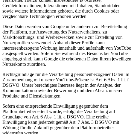
verarbeitet. Hierzu können insbesondere IP-Adresse,
Geräteinformationen, Interaktionen mit Inhalten, Standortdaten
sowie weitere Informationen gehören, die durch Cookies oder
vergleichbare Technologien erhoben werden.
Diese Daten werden von Google unter anderem zur Bereitstellung
der Plattform, zur Auswertung des Nutzerverhaltens, zu
Marktforschungs- und Werbezwecken sowie zur Erstellung von
Nutzerprofilen verwendet. Anhand dieser Profile kann
interessenbezogene Werbung innerhalb und außerhalb von YouTube
ausgespielt werden. Sofern Sie während des Besuchs bei YouTube
eingeloggt sind, kann Google die erhobenen Daten Ihrem jeweiligen
Nutzerkonto zuordnen.
Rechtsgrundlage für die Verarbeitung personenbezogener Daten im
Zusammenhang mit unserer YouTube-Präsenz ist Art. 6 Abs. 1 lit. f
DSGVO. Unser berechtigtes Interesse liegt in der Analyse, der
Kommunikation sowie der Bewerbung und dem Absatz unserer
Produkte und Dienstleistungen.
Sofern eine entsprechende Einwilligung gegenüber dem
Plattformbetreiber erteilt wurde, erfolgt die Verarbeitung auf
Grundlage von Art. 6 Abs. 1 lit. a DSGVO. Eine erteilte
Einwilligung kann jederzeit gemäß Art. 7 Abs. 3 DSGVO mit
Wirkung für die Zukunft gegenüber dem Plattformbetreiber
widerrufen werden.