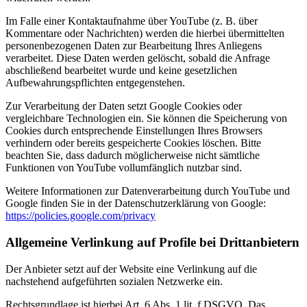
Im Falle einer Kontaktaufnahme über YouTube (z. B. über
Kommentare oder Nachrichten) werden die hierbei übermittelten
personenbezogenen Daten zur Bearbeitung Ihres Anliegens
verarbeitet. Diese Daten werden gelöscht, sobald die Anfrage
abschließend bearbeitet wurde und keine gesetzlichen
Aufbewahrungspflichten entgegenstehen.
Zur Verarbeitung der Daten setzt Google Cookies oder
vergleichbare Technologien ein. Sie können die Speicherung von
Cookies durch entsprechende Einstellungen Ihres Browsers
verhindern oder bereits gespeicherte Cookies löschen. Bitte
beachten Sie, dass dadurch möglicherweise nicht sämtliche
Funktionen von YouTube vollumfänglich nutzbar sind.
Weitere Informationen zur Datenverarbeitung durch YouTube und
Google finden Sie in der Datenschutzerklärung von Google:
https://policies.google.com/privacy
Allgemeine Verlinkung auf Profile bei Drittanbietern
Der Anbieter setzt auf der Website eine Verlinkung auf die
nachstehend aufgeführten sozialen Netzwerke ein.
Rechtsgrundlage ist hierbei Art. 6 Abs. 1 lit. f DSGVO. Das