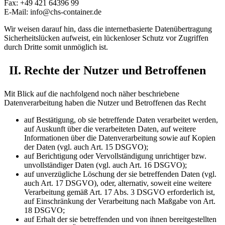
Fax: +49 421 64396 99
E-Mail: info@chs-container.de
Wir weisen darauf hin, dass die internetbasierte Datenübertragung
Sicherheitslücken aufweist, ein lückenloser Schutz vor Zugriffen
durch Dritte somit unmöglich ist.
II. Rechte der Nutzer und Betroffenen
Mit Blick auf die nachfolgend noch näher beschriebene
Datenverarbeitung haben die Nutzer und Betroffenen das Recht
auf Bestätigung, ob sie betreffende Daten verarbeitet werden,
auf Auskunft über die verarbeiteten Daten, auf weitere
Informationen über die Datenverarbeitung sowie auf Kopien
der Daten (vgl. auch Art. 15 DSGVO);
auf Berichtigung oder Vervollständigung unrichtiger bzw.
unvollständiger Daten (vgl. auch Art. 16 DSGVO);
auf unverzügliche Löschung der sie betreffenden Daten (vgl.
auch Art. 17 DSGVO), oder, alternativ, soweit eine weitere
Verarbeitung gemäß Art. 17 Abs. 3 DSGVO erforderlich ist,
auf Einschränkung der Verarbeitung nach Maßgabe von Art.
18 DSGVO;
auf Erhalt der sie betreffenden und von ihnen bereitgestellten