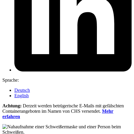
Sprache:
Deutsch
English
Achtung:
Derzeit werden betrügerische E-Mails mit gefälschten
Containerangeboten im Namen von CHS versendet.
Mehr
erfahren