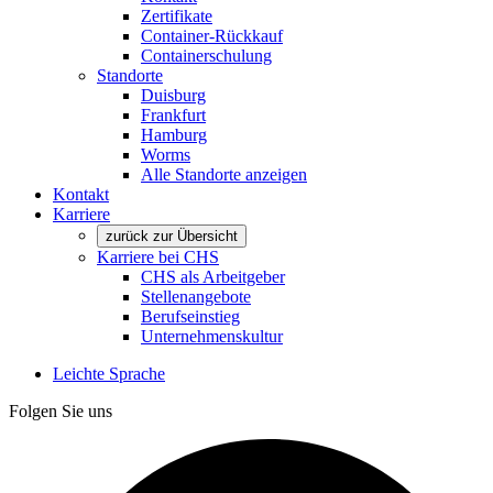
Zertifikate
Container-Rückkauf
Containerschulung
Standorte
Duisburg
Frankfurt
Hamburg
Worms
Alle Standorte anzeigen
Kontakt
Karriere
zurück zur Übersicht
Karriere bei CHS
CHS als Arbeitgeber
Stellenangebote
Berufseinstieg
Unternehmenskultur
Leichte Sprache
Folgen Sie uns