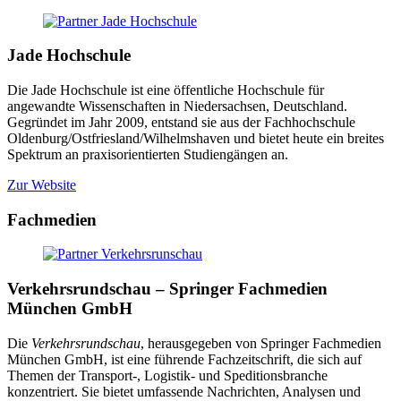
Jade Hochschule
Die Jade Hochschule ist eine öffentliche Hochschule für
angewandte Wissenschaften in Niedersachsen, Deutschland.
Gegründet im Jahr 2009, entstand sie aus der Fachhochschule
Oldenburg/Ostfriesland/Wilhelmshaven und bietet heute ein breites
Spektrum an praxisorientierten Studiengängen an.
Zur Website
Fachmedien
Verkehrsrundschau – Springer Fachmedien
München GmbH
Die
Verkehrsrundschau
, herausgegeben von Springer Fachmedien
München GmbH, ist eine führende Fachzeitschrift, die sich auf
Themen der Transport-, Logistik- und Speditionsbranche
konzentriert. Sie bietet umfassende Nachrichten, Analysen und