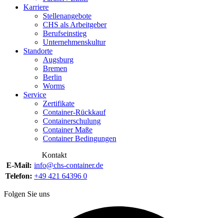
Karriere
Stellenangebote
CHS als Arbeitgeber
Berufseinstieg
Unternehmenskultur
Standorte
Augsburg
Bremen
Berlin
Worms
Service
Zertifikate
Container-Rückkauf
Containerschulung
Container Maße
Container Bedingungen
Kontakt
E-Mail:
info@chs-container.de
Telefon:
+49 421 64396 0
Folgen Sie uns