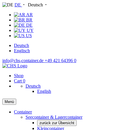
DE
Deutsch
AR
BR
DE
UY
US
Deutsch
Englisch
info@chs-container.de
+49 421 64396 0
Shop
Cart
0
Deutsch
English
Menü
Container
Seecontainer & Lagercontainer
zurück zur Übersicht
Kleincontainer