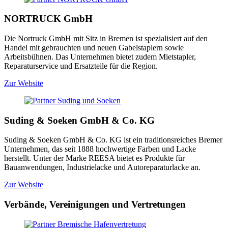
NORTRUCK GmbH
Die Nortruck GmbH mit Sitz in Bremen ist spezialisiert auf den
Handel mit gebrauchten und neuen Gabelstaplern sowie
Arbeitsbühnen. Das Unternehmen bietet zudem Mietstapler,
Reparaturservice und Ersatzteile für die Region.
Zur Website
Suding & Soeken GmbH & Co. KG
Suding & Soeken GmbH & Co. KG ist ein traditionsreiches Bremer
Unternehmen, das seit 1888 hochwertige Farben und Lacke
herstellt. Unter der Marke REESA bietet es Produkte für
Bauanwendungen, Industrielacke und Autoreparaturlacke an.
Zur Website
Verbände, Vereinigungen und Vertretungen