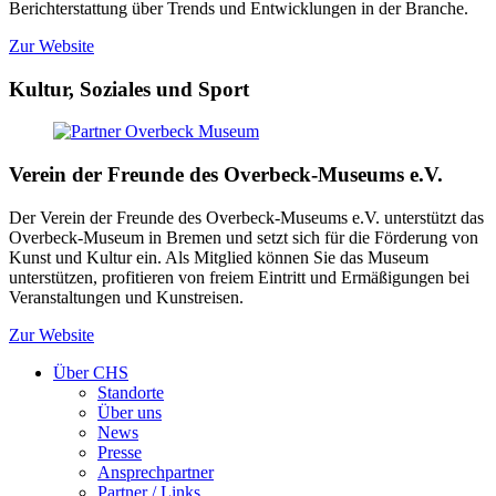
Berichterstattung über Trends und Entwicklungen in der Branche.
Zur Website
Kultur, Soziales und Sport
Verein der Freunde des Overbeck-Museums e.V.
Der Verein der Freunde des Overbeck-Museums e.V. unterstützt das
Overbeck-Museum in Bremen und setzt sich für die Förderung von
Kunst und Kultur ein. Als Mitglied können Sie das Museum
unterstützen, profitieren von freiem Eintritt und Ermäßigungen bei
Veranstaltungen und Kunstreisen.
Zur Website
Über CHS
Standorte
Über uns
News
Presse
Ansprechpartner
Partner / Links