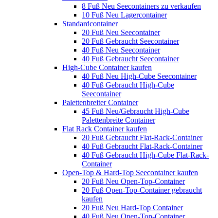
8 Fuß Neu Seecontainers zu verkaufen
10 Fuß Neu Lagercontainer
Standardcontainer
20 Fuß Neu Seecontainer
20 Fuß Gebraucht Seecontainer
40 Fuß Neu Seecontainer
40 Fuß Gebraucht Seecontainer
High-Cube Container kaufen
40 Fuß Neu High-Cube Seecontainer
40 Fuß Gebraucht High-Cube
Seecontainer
Palettenbreiter Container
45 Fuß Neu/Gebraucht High-Cube
Palettenbreite Container
Flat Rack Container kaufen
20 Fuß Gebraucht Flat-Rack-Container
40 Fuß Gebraucht Flat-Rack-Container
40 Fuß Gebraucht High-Cube Flat-Rack-
Container
Open-Top & Hard-Top Seecontainer kaufen
20 Fuß Neu Open-Top-Container
20 Fuß Open-Top-Container gebraucht
kaufen
20 Fuß Neu Hard-Top Container
40 Fuß Neu Open-Top-Container