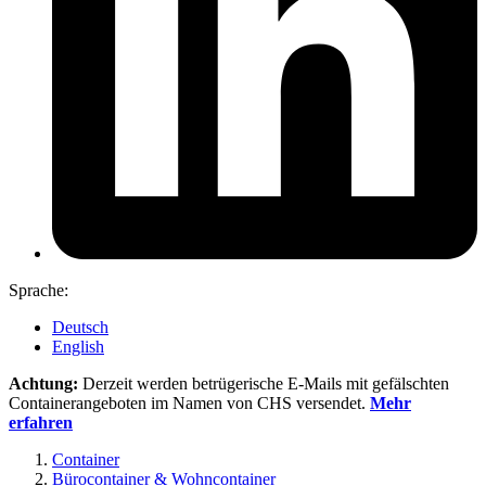
Sprache:
Deutsch
English
Achtung:
Derzeit werden betrügerische E-Mails mit gefälschten
Containerangeboten im Namen von CHS versendet.
Mehr
erfahren
Container
Bürocontainer & Wohncontainer