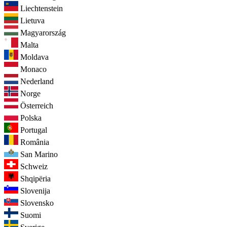
Liechtenstein
Lietuva
Magyarország
Malta
Moldava
Monaco
Nederland
Norge
Österreich
Polska
Portugal
România
San Marino
Schweiz
Shqipëria
Slovenija
Slovensko
Suomi