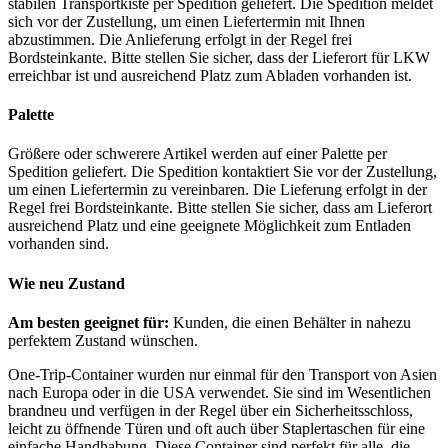
stabilen Transportkiste per Spedition geliefert. Die Spedition meldet
sich vor der Zustellung, um einen Liefertermin mit Ihnen
abzustimmen. Die Anlieferung erfolgt in der Regel frei
Bordsteinkante. Bitte stellen Sie sicher, dass der Lieferort für LKW
erreichbar ist und ausreichend Platz zum Abladen vorhanden ist.
Palette
Größere oder schwerere Artikel werden auf einer Palette per
Spedition geliefert. Die Spedition kontaktiert Sie vor der Zustellung,
um einen Liefertermin zu vereinbaren. Die Lieferung erfolgt in der
Regel frei Bordsteinkante. Bitte stellen Sie sicher, dass am Lieferort
ausreichend Platz und eine geeignete Möglichkeit zum Entladen
vorhanden sind.
Wie neu Zustand
Am besten geeignet für:
Kunden, die einen Behälter in nahezu
perfektem Zustand wünschen.
One-Trip-Container wurden nur einmal für den Transport von Asien
nach Europa oder in die USA verwendet. Sie sind im Wesentlichen
brandneu und verfügen in der Regel über ein Sicherheitsschloss,
leicht zu öffnende Türen und oft auch über Staplertaschen für eine
einfache Handhabung. Diese Container sind perfekt für alle, die