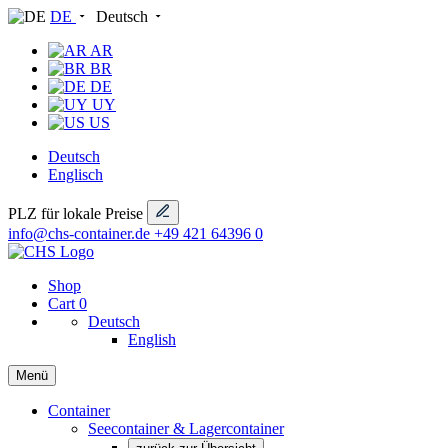
DE
Deutsch
AR
BR
DE
UY
US
Deutsch
Englisch
PLZ für lokale Preise
info@chs-container.de
+49 421 64396 0
Shop
Cart
0
Deutsch
English
Menü
Container
Seecontainer & Lagercontainer