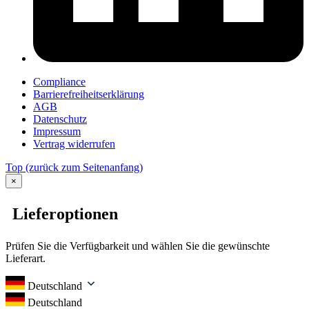
Compliance
Barrierefreiheitserklärung
AGB
Datenschutz
Impressum
Vertrag widerrufen
Top
(zurück zum Seitenanfang)
×
Lieferoptionen
Prüfen Sie die Verfügbarkeit und wählen Sie die gewünschte
Lieferart.
Deutschland
Deutschland