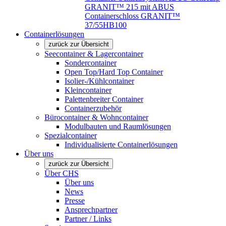
GRANIT™ 215 mit ABUS
Containerschloss GRANIT™
37/55HB100
Containerlösungen
zurück zur Übersicht
Seecontainer & Lagercontainer
Sondercontainer
Open Top/Hard Top Container
Isolier-/Kühlcontainer
Kleincontainer
Palettenbreiter Container
Containerzubehör
Bürocontainer & Wohncontainer
Modulbauten und Raumlösungen
Spezialcontainer
Individualisierte Containerlösungen
Über uns
zurück zur Übersicht
Über CHS
Über uns
News
Presse
Ansprechpartner
Partner / Links