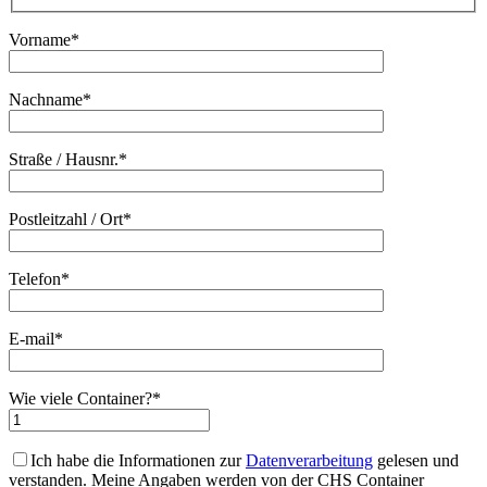
Vorname*
Nachname*
Straße / Hausnr.*
Postleitzahl / Ort*
Telefon*
E-mail*
Wie viele Container?*
Ich habe die Informationen zur
Datenverarbeitung
gelesen und
verstanden. Meine Angaben werden von der CHS Container