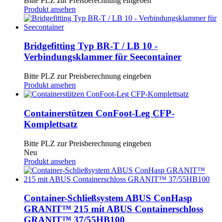
Bitte PLZ zur Preisberechnung eingeben
Produkt ansehen
Bridgefitting Typ BR-T / LB 10 -
Verbindungsklammer für Seecontainer
Bitte PLZ zur Preisberechnung eingeben
Produkt ansehen
Containerstützen ConFoot-Leg CFP-
Komplettsatz
Bitte PLZ zur Preisberechnung eingeben
Neu
Produkt ansehen
Container-Schließsystem ABUS ConHasp
GRANIT™ 215 mit ABUS Containerschloss
GRANIT™ 37/55HB100