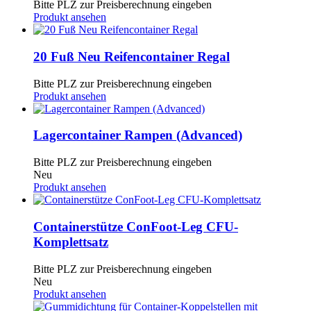
Bitte PLZ zur Preisberechnung eingeben
Produkt ansehen
20 Fuß Neu Reifencontainer Regal
Bitte PLZ zur Preisberechnung eingeben
Produkt ansehen
Lagercontainer Rampen (Advanced)
Bitte PLZ zur Preisberechnung eingeben
Neu
Produkt ansehen
Containerstütze ConFoot-Leg CFU-
Komplettsatz
Bitte PLZ zur Preisberechnung eingeben
Neu
Produkt ansehen