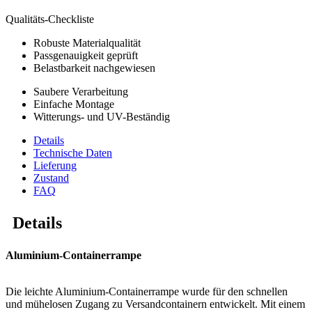
Qualitäts-Checkliste
Robuste Materialqualität
Passgenauigkeit geprüft
Belastbarkeit nachgewiesen
Saubere Verarbeitung
Einfache Montage
Witterungs- und UV-Beständig
Details
Technische Daten
Lieferung
Zustand
FAQ
Details
Aluminium-Containerrampe
Die leichte Aluminium-Containerrampe wurde für den schnellen
und mühelosen Zugang zu Versandcontainern entwickelt. Mit einem