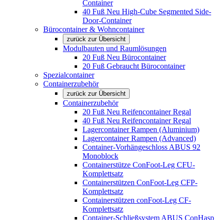
Container
40 Fuß Neu High-Cube Segmented Side-
Door-Container
Bürocontainer & Wohncontainer
zurück zur Übersicht
Modulbauten und Raumlösungen
20 Fuß Neu Bürocontainer
20 Fuß Gebraucht Bürocontainer
Spezialcontainer
Containerzubehör
zurück zur Übersicht
Containerzubehör
20 Fuß Neu Reifencontainer Regal
40 Fuß Neu Reifencontainer Regal
Lagercontainer Rampen (Aluminium)
Lagercontainer Rampen (Advanced)
Container-Vorhängeschloss ABUS 92
Monoblock
Containerstütze ConFoot-Leg CFU-
Komplettsatz
Containerstützen ConFoot-Leg CFP-
Komplettsatz
Containerstützen conFoot-Leg CF-
Komplettsatz
Container-Schließsystem ABUS ConHasp