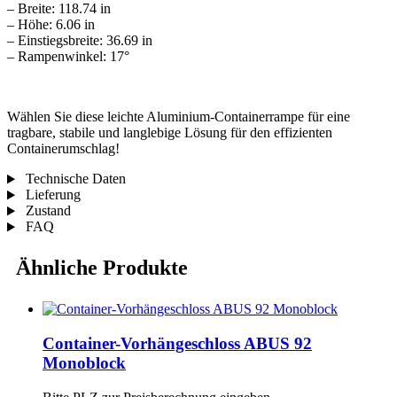
– Breite: 118.74 in
– Höhe: 6.06 in
– Einstiegsbreite: 36.69 in
– Rampenwinkel: 17°
Wählen Sie diese leichte Aluminium-Containerrampe für eine
tragbare, stabile und langlebige Lösung für den effizienten
Containerumschlag!
Technische Daten
Lieferung
Zustand
FAQ
Ähnliche Produkte
Container-Vorhängeschloss ABUS 92
Monoblock