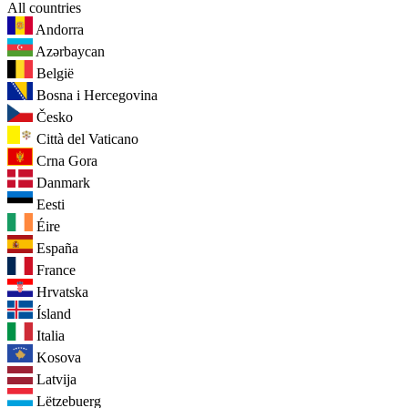
All countries
Andorra
Azərbaycan
België
Bosna i Hercegovina
Česko
Città del Vaticano
Crna Gora
Danmark
Eesti
Éire
España
France
Hrvatska
Ísland
Italia
Kosova
Latvija
Lëtzebuerg