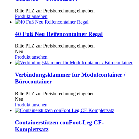
Bitte PLZ zur Preisberechnung eingeben
Produkt ansehen
40 Fuß Neu Reifencontainer Regal
Bitte PLZ zur Preisberechnung eingeben
Neu
Produkt ansehen
Verbindungsklammer für Modulcontainer /
Bürocontainer
Bitte PLZ zur Preisberechnung eingeben
Neu
Produkt ansehen
Containerstützen conFoot-Leg CF-
Komplettsatz