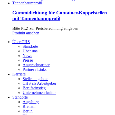
Gummidichtung für Container-Koppelstellen
mit Tannenbaumprofil
Bitte PLZ zur Preisberechnung eingeben
Produkt ansehen
Über CHS
Standorte
Über uns
News
Presse
Ansprechpartner
Partner / Links
Karriere
Stellenangebote
CHS als Arbeitgeber
Berufseinstieg
Unternehmenskultur
Standorte
Augsburg
Bremen
Berlin