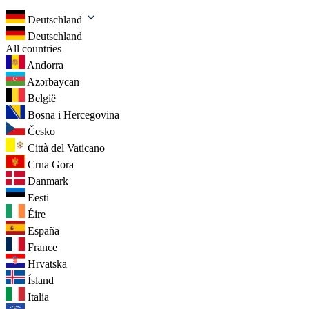
Deutschland
Deutschland
All countries
Andorra
Azərbaycan
België
Bosna i Hercegovina
Česko
Città del Vaticano
Crna Gora
Danmark
Eesti
Éire
España
France
Hrvatska
Ísland
Italia