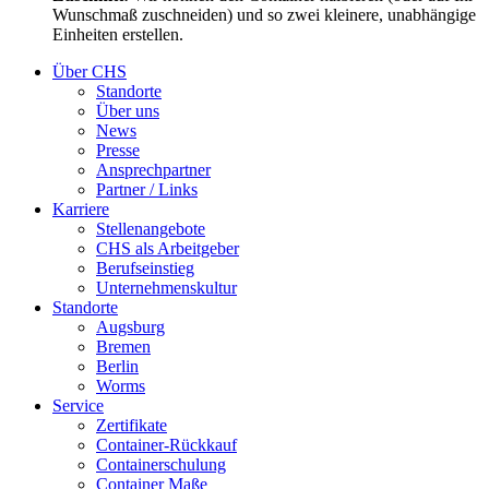
Wunschmaß zuschneiden) und so zwei kleinere, unabhängige
Einheiten erstellen.
Über CHS
Standorte
Über uns
News
Presse
Ansprechpartner
Partner / Links
Karriere
Stellenangebote
CHS als Arbeitgeber
Berufseinstieg
Unternehmenskultur
Standorte
Augsburg
Bremen
Berlin
Worms
Service
Zertifikate
Container-Rückkauf
Containerschulung
Container Maße