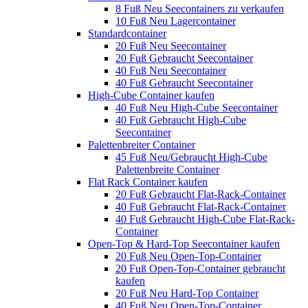
8 Fuß Neu Seecontainers zu verkaufen
10 Fuß Neu Lagercontainer
Standardcontainer
20 Fuß Neu Seecontainer
20 Fuß Gebraucht Seecontainer
40 Fuß Neu Seecontainer
40 Fuß Gebraucht Seecontainer
High-Cube Container kaufen
40 Fuß Neu High-Cube Seecontainer
40 Fuß Gebraucht High-Cube
Seecontainer
Palettenbreiter Container
45 Fuß Neu/Gebraucht High-Cube
Palettenbreite Container
Flat Rack Container kaufen
20 Fuß Gebraucht Flat-Rack-Container
40 Fuß Gebraucht Flat-Rack-Container
40 Fuß Gebraucht High-Cube Flat-Rack-
Container
Open-Top & Hard-Top Seecontainer kaufen
20 Fuß Neu Open-Top-Container
20 Fuß Open-Top-Container gebraucht
kaufen
20 Fuß Neu Hard-Top Container
40 Fuß Neu Open-Top-Container