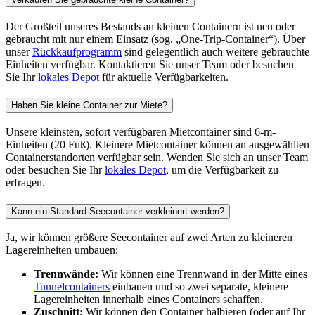
Der Großteil unseres Bestands an kleinen Containern ist neu oder
gebraucht mit nur einem Einsatz (sog. „One-Trip-Container“). Über
unser
Rückkaufprogramm
sind gelegentlich auch weitere gebrauchte
Einheiten verfügbar. Kontaktieren Sie unser Team oder besuchen
Sie Ihr
lokales Depot
für aktuelle Verfügbarkeiten.
Haben Sie kleine Container zur Miete?
Unsere kleinsten, sofort verfügbaren Mietcontainer sind 6-m-
Einheiten (20 Fuß). Kleinere Mietcontainer können an ausgewählten
Containerstandorten verfügbar sein. Wenden Sie sich an unser Team
oder besuchen Sie Ihr
lokales Depot
, um die Verfügbarkeit zu
erfragen.
Kann ein Standard-Seecontainer verkleinert werden?
Ja, wir können größere Seecontainer auf zwei Arten zu kleineren
Lagereinheiten umbauen:
Trennwände:
Wir können eine Trennwand in der Mitte eines
Tunnelcontainers
einbauen und so zwei separate, kleinere
Lagereinheiten innerhalb eines Containers schaffen.
Zuschnitt:
Wir können den Container halbieren (oder auf Ihr