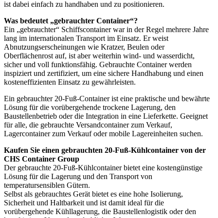
ist dabei einfach zu handhaben und zu positionieren.
Was bedeutet „gebrauchter Container“?
Ein „gebrauchter“ Schiffscontainer war in der Regel mehrere Jahre
lang im internationalen Transport im Einsatz. Er weist
Abnutzungserscheinungen wie Kratzer, Beulen oder
Oberflächenrost auf, ist aber weiterhin wind- und wasserdicht,
sicher und voll funktionsfähig. Gebrauchte Container werden
inspiziert und zertifiziert, um eine sichere Handhabung und einen
kosteneffizienten Einsatz zu gewährleisten.
Ein gebrauchter 20-Fuß-Container ist eine praktische und bewährte
Lösung für die vorübergehende trockene Lagerung, den
Baustellenbetrieb oder die Integration in eine Lieferkette. Geeignet
für alle, die gebrauchte Versandcontainer zum Verkauf,
Lagercontainer zum Verkauf oder mobile Lagereinheiten suchen.
Kaufen Sie einen gebrauchten 20-Fuß-Kühlcontainer von der
CHS Container Group
Der gebrauchte 20-Fuß-Kühlcontainer bietet eine kostengünstige
Lösung für die Lagerung und den Transport von
temperatursensiblen Gütern.
Selbst als gebrauchtes Gerät bietet es eine hohe Isolierung,
Sicherheit und Haltbarkeit und ist damit ideal für die
vorübergehende Kühllagerung, die Baustellenlogistik oder den