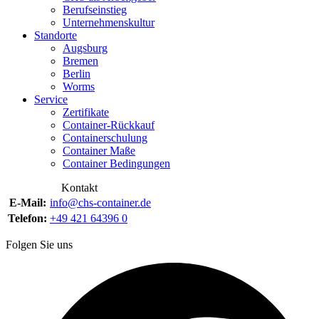
Berufseinstieg
Unternehmenskultur
Standorte
Augsburg
Bremen
Berlin
Worms
Service
Zertifikate
Container-Rückkauf
Containerschulung
Container Maße
Container Bedingungen
Kontakt
E-Mail:
info@chs-container.de
Telefon:
+49 421 64396 0
Folgen Sie uns