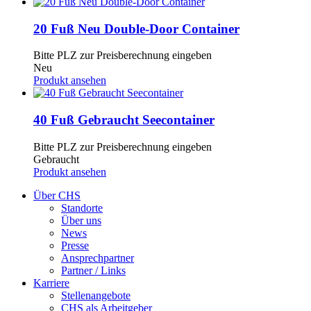
20 Fuß Neu Double-Door Container
Bitte PLZ zur Preisberechnung eingeben
Neu
Produkt ansehen
40 Fuß Gebraucht Seecontainer
Bitte PLZ zur Preisberechnung eingeben
Gebraucht
Produkt ansehen
Über CHS
Standorte
Über uns
News
Presse
Ansprechpartner
Partner / Links
Karriere
Stellenangebote
CHS als Arbeitgeber