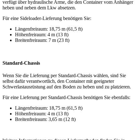
verfügt über hydraulische Arme, die den Container vom Anhänger
heben und neben dem Lkw absetzen.
Für eine Sideloader-Lieferung benötigen Sie:
Längenfreiraum: 18,75 m (61,5 ft)
Höhenfreiraum: 4 m (13 ft)
Breitenfreiraum: 7 m (23 ft)
Standard-Chassis
Wenn Sie die Lieferung per Standard-Chassis wählen, sind Sie
selbst dafür verantwortlich, den Container mit geeigneter
Schwerlastausrüstung auf den Boden zu heben und zu platzieren.
Für eine Lieferung per Standard-Chassis benötigen Sie ebenfalls:
Längenfreiraum: 18,75 m (61,5 ft)
Höhenfreiraum: 4 m (13 ft)
Breitenfreiraum: 3,65 m (12 ft)