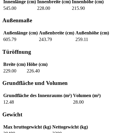
Innenlänge (cm)
Innenbreite (cm)
Innenhöhe (cm)
545.00
228.00
215.90
Außenmaße
Außenlänge (cm)
Außenbreite (cm)
Außenhöhe (cm)
605.79
243.79
259.11
Türöffnung
Breite (cm)
Höhe (cm)
229.00
226.40
Grundfläche und Volumen
Grundfläche des Innenraums (m²)
Volumen (m³)
12.48
28.00
Gewicht
Max bruttogewicht (kg)
Nettogewicht (kg)