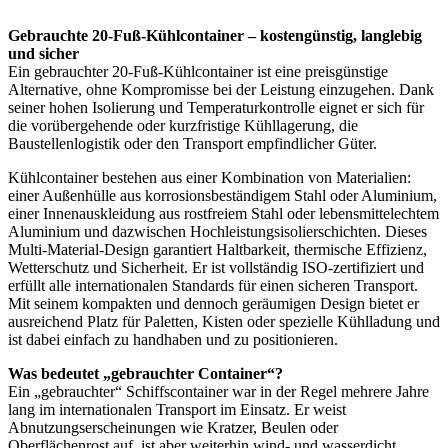
Gebrauchte 20-Fuß-Kühlcontainer – kostengünstig, langlebig
und sicher
Ein gebrauchter 20-Fuß-Kühlcontainer ist eine preisgünstige
Alternative, ohne Kompromisse bei der Leistung einzugehen. Dank
seiner hohen Isolierung und Temperaturkontrolle eignet er sich für
die vorübergehende oder kurzfristige Kühllagerung, die
Baustellenlogistik oder den Transport empfindlicher Güter.
Kühlcontainer bestehen aus einer Kombination von Materialien:
einer Außenhülle aus korrosionsbeständigem Stahl oder Aluminium,
einer Innenauskleidung aus rostfreiem Stahl oder lebensmittelechtem
Aluminium und dazwischen Hochleistungsisolierschichten. Dieses
Multi-Material-Design garantiert Haltbarkeit, thermische Effizienz,
Wetterschutz und Sicherheit. Er ist vollständig ISO-zertifiziert und
erfüllt alle internationalen Standards für einen sicheren Transport.
Mit seinem kompakten und dennoch geräumigen Design bietet er
ausreichend Platz für Paletten, Kisten oder spezielle Kühlladung und
ist dabei einfach zu handhaben und zu positionieren.
Was bedeutet „gebrauchter Container“?
Ein „gebrauchter“ Schiffscontainer war in der Regel mehrere Jahre
lang im internationalen Transport im Einsatz. Er weist
Abnutzungserscheinungen wie Kratzer, Beulen oder
Oberflächenrost auf, ist aber weiterhin wind- und wasserdicht,