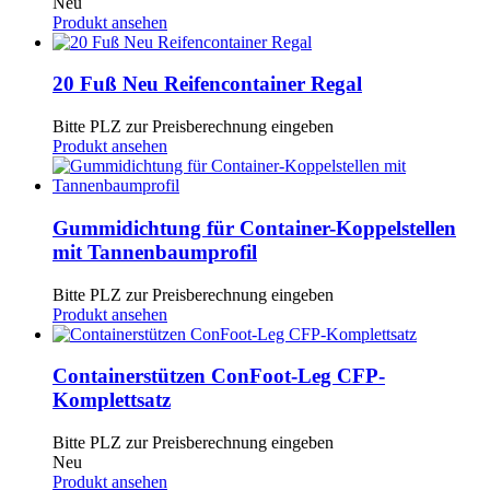
Neu
Produkt ansehen
20 Fuß Neu Reifencontainer Regal
Bitte PLZ zur Preisberechnung eingeben
Produkt ansehen
Gummidichtung für Container-Koppelstellen
mit Tannenbaumprofil
Bitte PLZ zur Preisberechnung eingeben
Produkt ansehen
Containerstützen ConFoot-Leg CFP-
Komplettsatz
Bitte PLZ zur Preisberechnung eingeben
Neu
Produkt ansehen