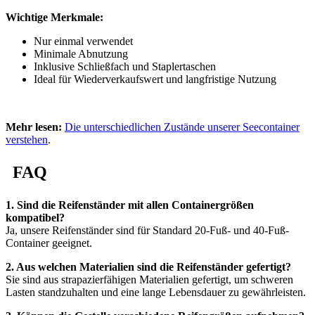
Wichtige Merkmale:
Nur einmal verwendet
Minimale Abnutzung
Inklusive Schließfach und Staplertaschen
Ideal für Wiederverkaufswert und langfristige Nutzung
Mehr lesen:
Die unterschiedlichen Zustände unserer Seecontainer
verstehen
.
FAQ
1. Sind die Reifenständer mit allen Containergrößen
kompatibel?
Ja, unsere Reifenständer sind für Standard 20-Fuß- und 40-Fuß-
Container geeignet.
2. Aus welchen Materialien sind die Reifenständer gefertigt?
Sie sind aus strapazierfähigen Materialien gefertigt, um schweren
Lasten standzuhalten und eine lange Lebensdauer zu gewährleisten.