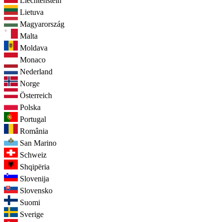
Liechtenstein
Lietuva
Magyarország
Malta
Moldava
Monaco
Nederland
Norge
Österreich
Polska
Portugal
România
San Marino
Schweiz
Shqipëria
Slovenija
Slovensko
Suomi
Sverige