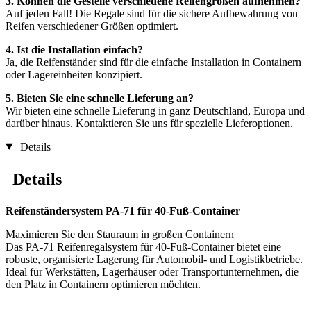
3. Können die Gestelle verschiedene Reifengrößen aufnehmen?
Auf jeden Fall! Die Regale sind für die sichere Aufbewahrung von
Reifen verschiedener Größen optimiert.
4. Ist die Installation einfach?
Ja, die Reifenständer sind für die einfache Installation in Containern
oder Lagereinheiten konzipiert.
5. Bieten Sie eine schnelle Lieferung an?
Wir bieten eine schnelle Lieferung in ganz Deutschland, Europa und
darüber hinaus. Kontaktieren Sie uns für spezielle Lieferoptionen.
Details
Details
Reifenständersystem PA-71 für 40-Fuß-Container
Maximieren Sie den Stauraum in großen Containern
Das PA-71 Reifenregalsystem für 40-Fuß-Container bietet eine
robuste, organisierte Lagerung für Automobil- und Logistikbetriebe.
Ideal für Werkstätten, Lagerhäuser oder Transportunternehmen, die
den Platz in Containern optimieren möchten.