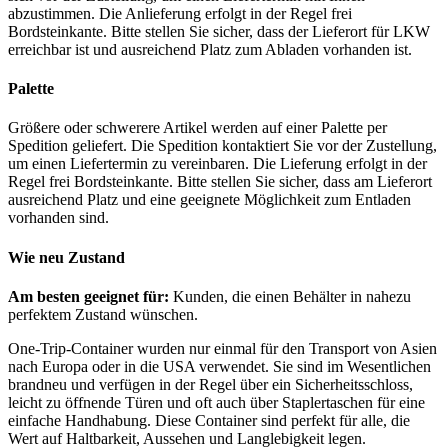
abzustimmen. Die Anlieferung erfolgt in der Regel frei
Bordsteinkante. Bitte stellen Sie sicher, dass der Lieferort für LKW
erreichbar ist und ausreichend Platz zum Abladen vorhanden ist.
Palette
Größere oder schwerere Artikel werden auf einer Palette per
Spedition geliefert. Die Spedition kontaktiert Sie vor der Zustellung,
um einen Liefertermin zu vereinbaren. Die Lieferung erfolgt in der
Regel frei Bordsteinkante. Bitte stellen Sie sicher, dass am Lieferort
ausreichend Platz und eine geeignete Möglichkeit zum Entladen
vorhanden sind.
Wie neu Zustand
Am besten geeignet für:
Kunden, die einen Behälter in nahezu
perfektem Zustand wünschen.
One-Trip-Container wurden nur einmal für den Transport von Asien
nach Europa oder in die USA verwendet. Sie sind im Wesentlichen
brandneu und verfügen in der Regel über ein Sicherheitsschloss,
leicht zu öffnende Türen und oft auch über Staplertaschen für eine
einfache Handhabung. Diese Container sind perfekt für alle, die
Wert auf Haltbarkeit, Aussehen und Langlebigkeit legen.