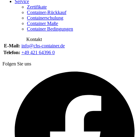
Service
Zertifikate
Container-Rückkauf
Containerschulung
Container Maße
Container Bedingungen
Kontakt
E-Mail:
info@chs-container.de
Telefon:
+49 421 64396 0
Folgen Sie uns