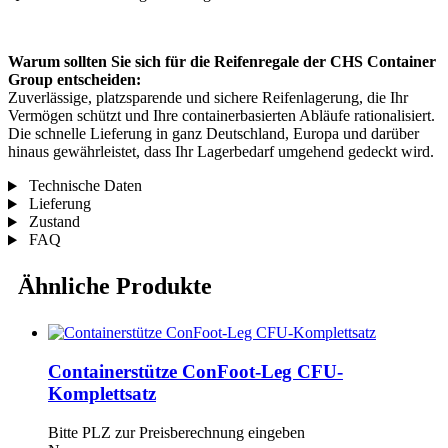
Warum sollten Sie sich für die Reifenregale der CHS Container
Group entscheiden:
Zuverlässige, platzsparende und sichere Reifenlagerung, die Ihr
Vermögen schützt und Ihre containerbasierten Abläufe rationalisiert.
Die schnelle Lieferung in ganz Deutschland, Europa und darüber
hinaus gewährleistet, dass Ihr Lagerbedarf umgehend gedeckt wird.
Technische Daten
Lieferung
Zustand
FAQ
Ähnliche Produkte
Containerstütze ConFoot-Leg CFU-
Komplettsatz
Bitte PLZ zur Preisberechnung eingeben