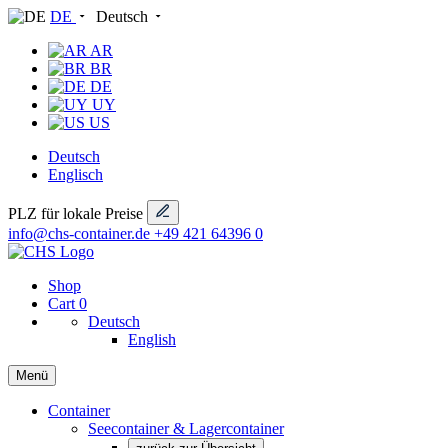
DE
Deutsch
AR
BR
DE
UY
US
Deutsch
Englisch
PLZ für lokale Preise
info@chs-container.de
+49 421 64396 0
Shop
Cart
0
Deutsch
English
Menü
Container
Seecontainer & Lagercontainer