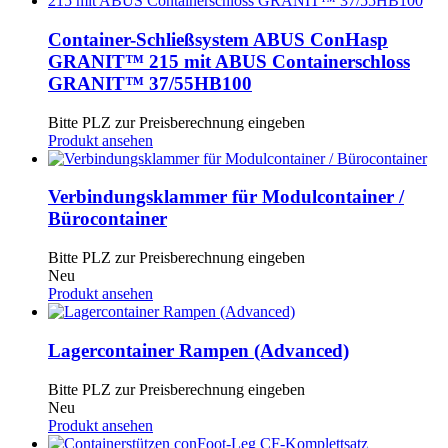
Container-Schließsystem ABUS ConHasp
GRANIT™ 215 mit ABUS Containerschloss
GRANIT™ 37/55HB100
Bitte PLZ zur Preisberechnung eingeben
Produkt ansehen
Verbindungsklammer für Modulcontainer /
Bürocontainer
Bitte PLZ zur Preisberechnung eingeben
Neu
Produkt ansehen
Lagercontainer Rampen (Advanced)
Bitte PLZ zur Preisberechnung eingeben
Neu
Produkt ansehen