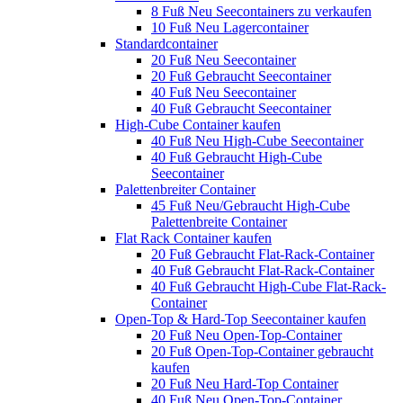
8 Fuß Neu Seecontainers zu verkaufen
10 Fuß Neu Lagercontainer
Standardcontainer
20 Fuß Neu Seecontainer
20 Fuß Gebraucht Seecontainer
40 Fuß Neu Seecontainer
40 Fuß Gebraucht Seecontainer
High-Cube Container kaufen
40 Fuß Neu High-Cube Seecontainer
40 Fuß Gebraucht High-Cube
Seecontainer
Palettenbreiter Container
45 Fuß Neu/Gebraucht High-Cube
Palettenbreite Container
Flat Rack Container kaufen
20 Fuß Gebraucht Flat-Rack-Container
40 Fuß Gebraucht Flat-Rack-Container
40 Fuß Gebraucht High-Cube Flat-Rack-
Container
Open-Top & Hard-Top Seecontainer kaufen
20 Fuß Neu Open-Top-Container
20 Fuß Open-Top-Container gebraucht
kaufen
20 Fuß Neu Hard-Top Container
40 Fuß Neu Open-Top-Container