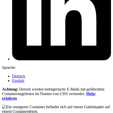
Sprache:
Deutsch
English
Achtung:
Derzeit werden betrügerische E-Mails mit gefälschten
Containerangeboten im Namen von CHS versendet.
Mehr
erfahren