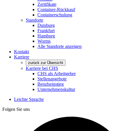
Zertifikate
Container-Rückkauf
Containerschulung
Standorte
Duisburg
Frankfurt
Hamburg
Worms
Alle Standorte anzeigen
Kontakt
Karriere
zurück zur Übersicht
Karriere bei CHS
CHS als Arbeitgeber
Stellenangebote
Berufseinstieg
Unternehmenskultur
Leichte Sprache
Folgen Sie uns