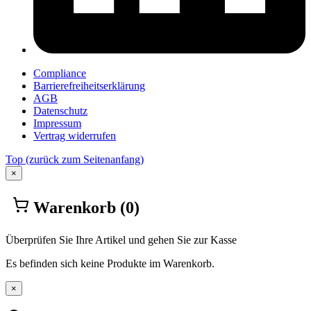
Compliance
Barrierefreiheitserklärung
AGB
Datenschutz
Impressum
Vertrag widerrufen
Top
(zurück zum Seitenanfang)
×
Warenkorb
(0)
Überprüfen Sie Ihre Artikel und gehen Sie zur Kasse
Es befinden sich keine Produkte im Warenkorb.
×