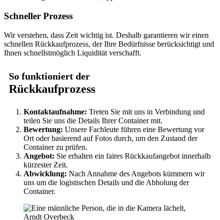
Schneller Prozess
Wir verstehen, dass Zeit wichtig ist. Deshalb garantieren wir einen
schnellen Rückkaufprozess, der Ihre Bedürfnisse berücksichtigt und
Ihnen schnellstmöglich Liquidität verschafft.
So funktioniert der
Rückkaufprozess
Kontaktaufnahme:
Treten Sie mit uns in Verbindung und
teilen Sie uns die Details Ihrer Container mit.
Bewertung:
Unsere Fachleute führen eine Bewertung vor
Ort oder basierend auf Fotos durch, um den Zustand der
Container zu prüfen.
Angebot:
Sie erhalten ein faires Rückkaufangebot innerhalb
kürzester Zeit.
Abwicklung:
Nach Annahme des Angebots kümmern wir
uns um die logistischen Details und die Abholung der
Container.