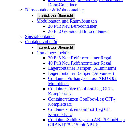
Door-Container
Bürocontainer & Wohncontainer
zurück zur Übersicht
Modulbauten und Raumlösungen
20 Fuß Neu Bürocontainer
20 Fuß Gebraucht Bürocontainer
Spezialcontainer
Containerzubehör
zurück zur Übersicht
Containerzubehör
20 Fuß Neu Reifencontainer Regal
40 Fuß Neu Reifencontainer Regal
Lagercontainer Rampen (Aluminium)
Lagercontainer Rampen (Advanced)
Container-Vorhängeschloss ABUS 92
Monoblock
Containerstütze ConFoot-Leg CFU-
Komplettsatz
Containerstützen ConFoot-Leg CFP-
Komplettsatz
Containerstützen conFoot-Leg CF-
Komplettsatz
Container-Schließsystem ABUS ConHasp
GRANIT™ 215 mit ABUS