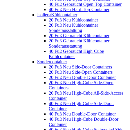
40 Fuß Gebraucht Open-Top-Container
40 Fuß Neu Hard-Top-Container
Isolier-/Kühlcontainer
20 Fuß Neu Kühlcontainer
20 Fuß Neu Kühlcontainer
Sonderausstattung
20 Fuß Gebraucht Kühlcontainer
20 Fuß Gebraucht Kühlcontainer
Sonderausstattung
40 Fuß Gebraucht High-Cube
Kühlcontainer
Sondercontainer
20 Fuß Neu Side-Door Containers
20 Fuß Neu Side-Open Containers
20 Fuß Neu Double-Door Container
20 Fuß Neu High-Cube Side-Open
Containers
20 Fuß Neu High-Cube All-Side-Access
Container
40 Fuß Neu High-Cube Side-Door-
Container
40 Fuß Neu Double-Door Container
40 Fuß Neu High-Cube Double-Door
Container
40 Fuß Neu High-Cube Segmented Side-