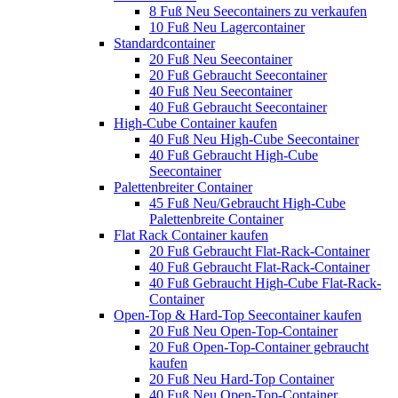
8 Fuß Neu Seecontainers zu verkaufen
10 Fuß Neu Lagercontainer
Standardcontainer
20 Fuß Neu Seecontainer
20 Fuß Gebraucht Seecontainer
40 Fuß Neu Seecontainer
40 Fuß Gebraucht Seecontainer
High-Cube Container kaufen
40 Fuß Neu High-Cube Seecontainer
40 Fuß Gebraucht High-Cube
Seecontainer
Palettenbreiter Container
45 Fuß Neu/Gebraucht High-Cube
Palettenbreite Container
Flat Rack Container kaufen
20 Fuß Gebraucht Flat-Rack-Container
40 Fuß Gebraucht Flat-Rack-Container
40 Fuß Gebraucht High-Cube Flat-Rack-
Container
Open-Top & Hard-Top Seecontainer kaufen
20 Fuß Neu Open-Top-Container
20 Fuß Open-Top-Container gebraucht
kaufen
20 Fuß Neu Hard-Top Container
40 Fuß Neu Open-Top-Container