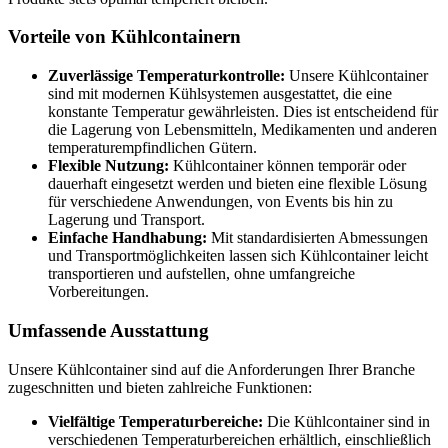
Vorteile von Kühlcontainern
Zuverlässige Temperaturkontrolle:
Unsere Kühlcontainer
sind mit modernen Kühlsystemen ausgestattet, die eine
konstante Temperatur gewährleisten. Dies ist entscheidend für
die Lagerung von Lebensmitteln, Medikamenten und anderen
temperaturempfindlichen Gütern.
Flexible Nutzung:
Kühlcontainer können temporär oder
dauerhaft eingesetzt werden und bieten eine flexible Lösung
für verschiedene Anwendungen, von Events bis hin zu
Lagerung und Transport.
Einfache Handhabung:
Mit standardisierten Abmessungen
und Transportmöglichkeiten lassen sich Kühlcontainer leicht
transportieren und aufstellen, ohne umfangreiche
Vorbereitungen.
Umfassende Ausstattung
Unsere Kühlcontainer sind auf die Anforderungen Ihrer Branche
zugeschnitten und bieten zahlreiche Funktionen:
Vielfältige Temperaturbereiche:
Die Kühlcontainer sind in
verschiedenen Temperaturbereichen erhältlich, einschließlich