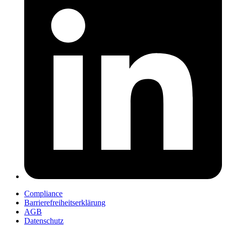
Compliance
Barrierefreiheitserklärung
AGB
Datenschutz