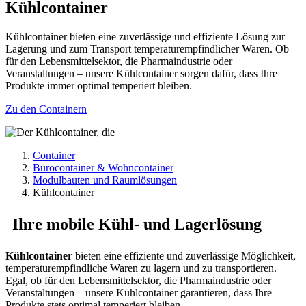
Kühlcontainer
Kühlcontainer bieten eine zuverlässige und effiziente Lösung zur
Lagerung und zum Transport temperaturempfindlicher Waren. Ob
für den Lebensmittelsektor, die Pharmaindustrie oder
Veranstaltungen – unsere Kühlcontainer sorgen dafür, dass Ihre
Produkte immer optimal temperiert bleiben.
Zu den Containern
Container
Bürocontainer & Wohncontainer
Modulbauten und Raumlösungen
Kühlcontainer
Ihre mobile Kühl- und Lagerlösung
Kühlcontainer
bieten eine effiziente und zuverlässige Möglichkeit,
temperaturempfindliche Waren zu lagern und zu transportieren.
Egal, ob für den Lebensmittelsektor, die Pharmaindustrie oder
Veranstaltungen – unsere Kühlcontainer garantieren, dass Ihre
Produkte stets optimal temperiert bleiben.