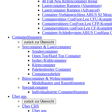
40 Fuß Neu Reifencontainer Regal
Lagercontainer Rampen (Aluminium)
Lagercontainer Rampen (Advanced)
Container-Vorhängeschloss ABUS 92 Mon
Containerstütze ConFoot-Leg CFU-Komplet
Containerstützen ConFoot-Leg CFP-Komple
Containerstützen conFoot-Leg CF-Komplett
Container-Schließsystem ABUS ConHas
Containerlösungen
zurück zur Übersicht
Seecontainer & Lagercontainer
Sondercontainer
Open Top/Hard Top Container
Isolier-/Kühlcontainer
Kleincontainer
Palettenbreiter Container
Containerzubehör
Bürocontainer & Wohncontainer
Modulbauten und Raumlösungen
Spezialcontainer
Individualisierte Containerlösungen
Über uns
zurück zur Übersicht
Über CHS
Über uns