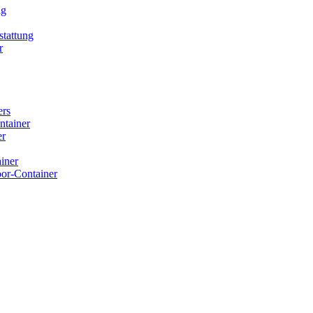
ng
stattung
r
ers
ntainer
er
iner
or-Container