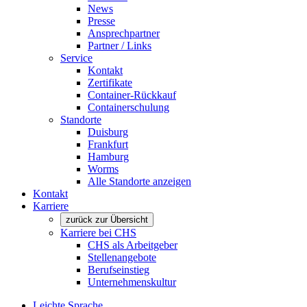
News
Presse
Ansprechpartner
Partner / Links
Service
Kontakt
Zertifikate
Container-Rückkauf
Containerschulung
Standorte
Duisburg
Frankfurt
Hamburg
Worms
Alle Standorte anzeigen
Kontakt
Karriere
zurück zur Übersicht
Karriere bei CHS
CHS als Arbeitgeber
Stellenangebote
Berufseinstieg
Unternehmenskultur
Leichte Sprache