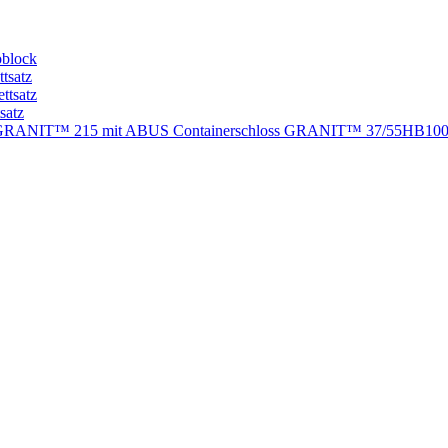
oblock
tsatz
ttsatz
satz
p GRANIT™ 215 mit ABUS Containerschloss GRANIT™ 37/55HB10