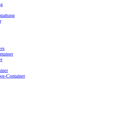
ng
stattung
r
ers
ntainer
er
iner
or-Container