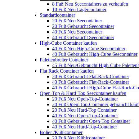
8 Fuß Neu Seecontainers zu verkaufen
10 Fuß Neu Lagercontainer
Standardcontainer
20 Fuß Neu Seecontainer
20 Fuß Gebraucht Seecontainer
40 Fuß Neu Seecontainer
40 Fuß Gebraucht Seecontainer
High-Cube Container kaufen
40 Fuß Neu High-Cube Seecontainer
40 Fuß Gebraucht High-Cube Seecontainer
Palettenbreiter Container
45 Fuß Neu/Gebraucht High-Cube Palettenb
Flat Rack Container kaufen
20 Fuß Gebraucht Flat-Rack-Container
40 Fuß Gebraucht Flat-Rack-Container
40 Fuß Gebraucht High-Cube Flat-Rack-Co
Open-Top & Hard-Top Seecontainer kaufen
20 Fuß Neu Open-Top-Container
20 Fuß Open-Top-Container gebraucht kauf
20 Fuß Neu Hard-Top Container
40 Fuß Neu Open-Top-Container
40 Fuß Gebraucht Open-Top-Container
40 Fuß Neu Hard-Top-Container
Isolier-/Kühlcontainer
20 Fuß Neu Kühlcontainer