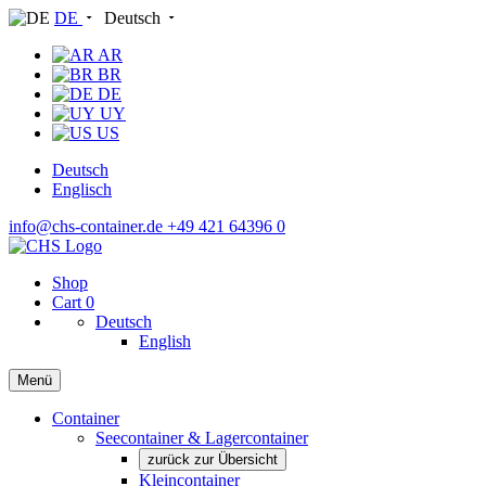
DE
Deutsch
AR
BR
DE
UY
US
Deutsch
Englisch
info@chs-container.de
+49 421 64396 0
Shop
Cart
0
Deutsch
English
Menü
Container
Seecontainer & Lagercontainer
zurück zur Übersicht
Kleincontainer