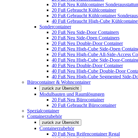
20 Fuß Neu Kühlcontainer Sonderausstattu
20 Fuß Gebraucht Kühlcontainer
20 Fuß Gebraucht Kühlcontainer Sonderaus
40 Fuß Gebraucht High-Cube Kühlcontaine
Sondercontainer
20 Fuß Neu Side-Door Containers
20 Fuß Neu Side-Open Containers
20 Fuß Neu Double-Door Container
20 Fuß Neu High-Cube Side-Open Contain
20 Fuß Neu High-Cube All-Side-Access Co
40 Fuß Neu High-Cube Side-Door-Contain
40 Fuß Neu Double-Door Container
40 Fuß Neu High-Cube Double-Door Conta
40 Fuß Neu High-Cube Segmented Side-Do
Bürocontainer & Wohncontainer
zurück zur Übersicht
Modulbauten und Raumlösungen
20 Fuß Neu Bürocontainer
20 Fuß Gebraucht Bürocontainer
Spezialcontainer
Containerzubehör
zurück zur Übersicht
Containerzubehör
20 Fuß Neu Reifencontainer Regal