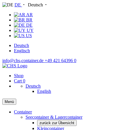
DE
Deutsch
AR
BR
DE
UY
US
Deutsch
Englisch
info@chs-container.de
+49 421 64396 0
Shop
Cart
0
Deutsch
English
Menü
Container
Seecontainer & Lagercontainer
zurück zur Übersicht
Kleincontainer