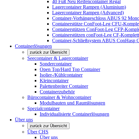
40 Fuß Neu Reifencontainer Regal
Lagercontainer Rampen (Aluminium)
Lagercontainer Rampen (Advanced)
Container-Vorhängeschloss ABUS 92 Mon
Containerstütze ConFoot-Leg CFU-Komplet
Containerstützen ConFoot-Leg CFP-Komple
Containerstützen conFoot-Leg CF-Komplett
Container-Schließsystem ABUS ConHas
Containerlösungen
zurück zur Übersicht
Seecontainer & Lagercontainer
Sondercontainer
Open Top/Hard Top Container
Isolier-/Kühlcontainer
Kleincontainer
Palettenbreiter Container
Containerzubehör
Bürocontainer & Wohncontainer
Modulbauten und Raumlösungen
Spezialcontainer
Individualisierte Containerlösungen
Über uns
zurück zur Übersicht
Über CHS
Über uns