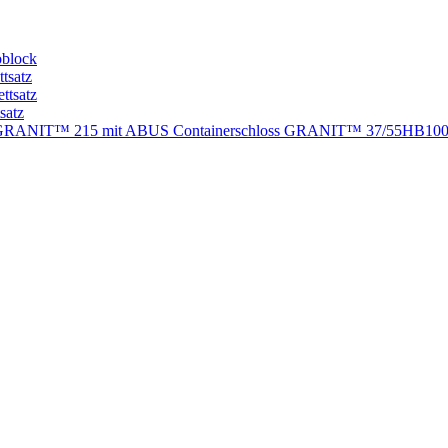
oblock
tsatz
ttsatz
satz
p GRANIT™ 215 mit ABUS Containerschloss GRANIT™ 37/55HB10