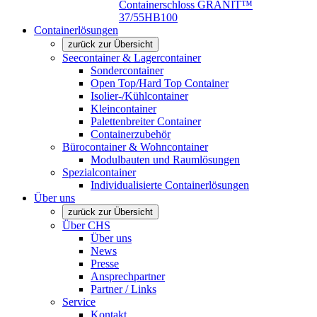
Containerschloss GRANIT™
37/55HB100
Containerlösungen
zurück zur Übersicht
Seecontainer & Lagercontainer
Sondercontainer
Open Top/Hard Top Container
Isolier-/Kühlcontainer
Kleincontainer
Palettenbreiter Container
Containerzubehör
Bürocontainer & Wohncontainer
Modulbauten und Raumlösungen
Spezialcontainer
Individualisierte Containerlösungen
Über uns
zurück zur Übersicht
Über CHS
Über uns
News
Presse
Ansprechpartner
Partner / Links
Service
Kontakt