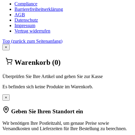
Compliance
Barrierefreiheitserklärung
AGB
Datenschutz
Impressum
Vertrag widerrufen
Top
(zurück zum Seitenanfang)
×
Warenkorb
(0)
Überprüfen Sie Ihre Artikel und gehen Sie zur Kasse
Es befinden sich keine Produkte im Warenkorb.
×
Geben Sie Ihren Standort ein
Wir benötigen Ihre Postleitzahl, um genaue Preise sowie
Versandkosten und Lieferzeiten für Ihre Bestellung zu berechnen.