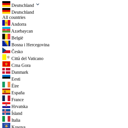
Deutschland
Deutschland
All countries
Andorra
Azərbaycan
België
Bosna i Hercegovina
Česko
Città del Vaticano
Crna Gora
Danmark
Eesti
Éire
España
France
Hrvatska
Ísland
Italia
Kosova