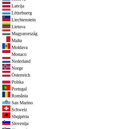
Latvija
Lëtzebuerg
Liechtenstein
Lietuva
Magyarország
Malta
Moldava
Monaco
Nederland
Norge
Österreich
Polska
Portugal
România
San Marino
Schweiz
Shqipëria
Slovenija