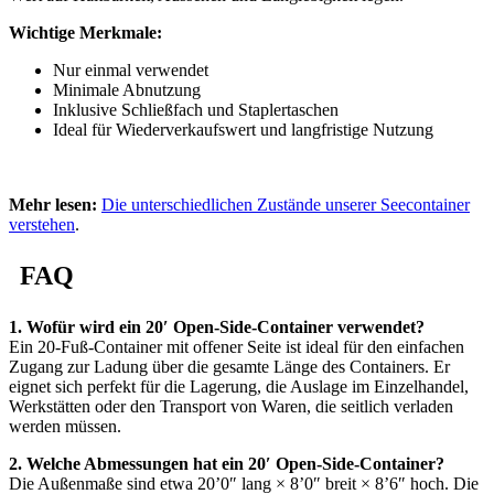
Wichtige Merkmale:
Nur einmal verwendet
Minimale Abnutzung
Inklusive Schließfach und Staplertaschen
Ideal für Wiederverkaufswert und langfristige Nutzung
Mehr lesen:
Die unterschiedlichen Zustände unserer Seecontainer
verstehen
.
FAQ
1. Wofür wird ein 20′ Open-Side-Container verwendet?
Ein 20-Fuß-Container mit offener Seite ist ideal für den einfachen
Zugang zur Ladung über die gesamte Länge des Containers. Er
eignet sich perfekt für die Lagerung, die Auslage im Einzelhandel,
Werkstätten oder den Transport von Waren, die seitlich verladen
werden müssen.
2. Welche Abmessungen hat ein 20′ Open-Side-Container?
Die Außenmaße sind etwa 20’0″ lang × 8’0″ breit × 8’6″ hoch. Die