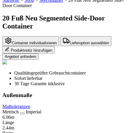
Startseite
>
Shop
>
Seecontainer
>
20 Fuß Neu Segmented Side-
Door Container
20 Fuß Neu Segmented Side-Door
Container
Container individualisieren
Lieferoption auswählen
Produktnotiz hinzufügen
Angebot anfordern
Qualitätsgeprüfter Gebrauchtcontainer
Sofort lieferbar
30 Tage Garantie inklusive
Außenmaße
Maßtoleranzen
Metrisch
Imperial
6.06m
Länge
2.44m