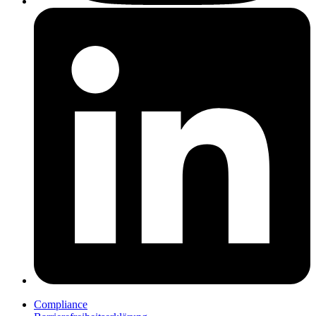
Compliance