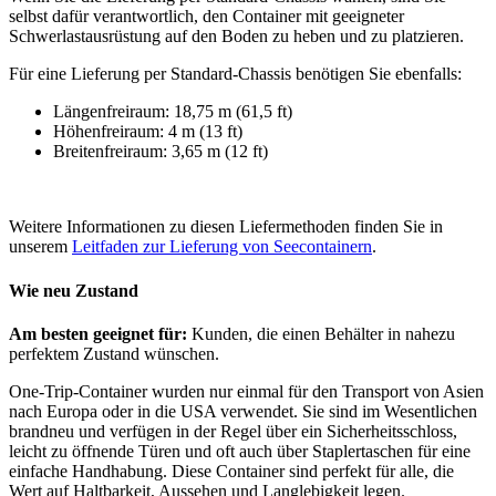
selbst dafür verantwortlich, den Container mit geeigneter
Schwerlastausrüstung auf den Boden zu heben und zu platzieren.
Für eine Lieferung per Standard-Chassis benötigen Sie ebenfalls:
Längenfreiraum: 18,75 m (61,5 ft)
Höhenfreiraum: 4 m (13 ft)
Breitenfreiraum: 3,65 m (12 ft)
Weitere Informationen zu diesen Liefermethoden finden Sie in
unserem
Leitfaden zur Lieferung von Seecontainern
.
Wie neu Zustand
Am besten geeignet für:
Kunden, die einen Behälter in nahezu
perfektem Zustand wünschen.
One-Trip-Container wurden nur einmal für den Transport von Asien
nach Europa oder in die USA verwendet. Sie sind im Wesentlichen
brandneu und verfügen in der Regel über ein Sicherheitsschloss,
leicht zu öffnende Türen und oft auch über Staplertaschen für eine
einfache Handhabung. Diese Container sind perfekt für alle, die
Wert auf Haltbarkeit, Aussehen und Langlebigkeit legen.