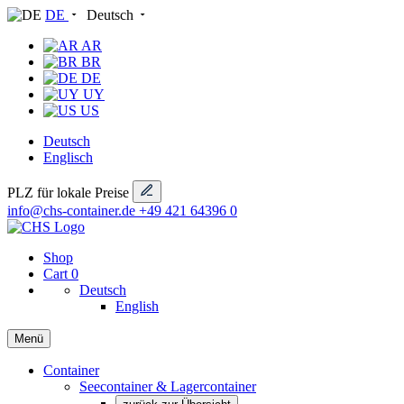
DE
Deutsch
AR
BR
DE
UY
US
Deutsch
Englisch
PLZ für lokale Preise
info@chs-container.de
+49 421 64396 0
Shop
Cart
0
Deutsch
English
Menü
Container
Seecontainer & Lagercontainer