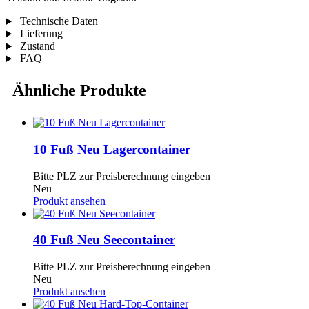
Technische Daten
Lieferung
Zustand
FAQ
Ähnliche Produkte
10 Fuß Neu Lagercontainer
Bitte PLZ zur Preisberechnung eingeben
Neu
Produkt ansehen
40 Fuß Neu Seecontainer
Bitte PLZ zur Preisberechnung eingeben
Neu
Produkt ansehen