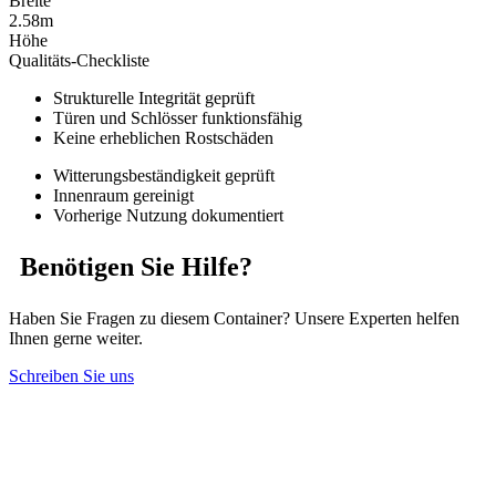
Breite
2.58m
Höhe
Qualitäts-Checkliste
Strukturelle Integrität geprüft
Türen und Schlösser funktionsfähig
Keine erheblichen Rostschäden
Witterungsbeständigkeit geprüft
Innenraum gereinigt
Vorherige Nutzung dokumentiert
Benötigen Sie Hilfe?
Haben Sie Fragen zu diesem Container? Unsere Experten helfen
Ihnen gerne weiter.
Schreiben Sie uns