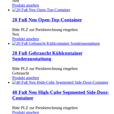
Neu
Produkt ansehen
20 Fuß Neu Open-Top-Container
Bitte PLZ zur Preisberechnung eingeben
Neu
Produkt ansehen
20 Fuß Gebraucht Kühlcontainer
Sonderausstattung
Bitte PLZ zur Preisberechnung eingeben
Gebraucht
Produkt ansehen
40 Fuß Neu High-Cube Segmented Side-Door-
Container
Bitte PLZ zur Preisberechnung eingeben
Produkt ansehen