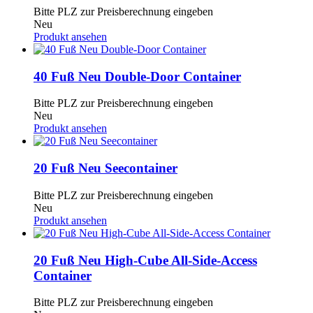
Bitte PLZ zur Preisberechnung eingeben
Neu
Produkt ansehen
40 Fuß Neu Double-Door Container
Bitte PLZ zur Preisberechnung eingeben
Neu
Produkt ansehen
20 Fuß Neu Seecontainer
Bitte PLZ zur Preisberechnung eingeben
Neu
Produkt ansehen
20 Fuß Neu High-Cube All-Side-Access
Container
Bitte PLZ zur Preisberechnung eingeben