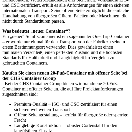
und CSC-zertifiziert, erfüllt es alle Anforderungen für einen sicheren
internationalen Transport. Seine offene Seite ermöglicht die einfache
Handhabung von übergroßen Gütern, Paletten oder Maschinen, die
nicht durch Standardtüren passen.
Was bedeutet „neuer Container“?
Ein „neuer“ Schiffscontainer ist ein sogenannter One-Trip-Container
– er wurde nur einmal für den Transport von der Fabrik zu seinem
ersten Bestimmungsort verwendet. Dies gewährleistet einen
minimalen Verschleiß, einen perfekten Zustand und die höchsten
Standards für Haltbarkeit und Langlebigkeit im Vergleich zu
gebrauchten Containern.
Kaufen Sie einen neuen 20-Fuß-Container mit offener Seite bei
der CHS Container Group
. Bei der CHS Container Group bieten wir brandneue 20-Fuß-
Container mit offener Seite an, die auf Ihre Projektanforderungen
zugeschnitten sind:
Premium-Qualität – ISO- und CSC-zertifiziert für einen
sicheren weltweiten Transport
Offene Seitengestaltung – perfekt für übergroße oder sperrige
Fracht
Langlebige Konstruktion – robuster Cortenstahl für den
langfristigen Einsatz