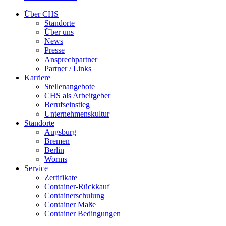
Über CHS
Standorte
Über uns
News
Presse
Ansprechpartner
Partner / Links
Karriere
Stellenangebote
CHS als Arbeitgeber
Berufseinstieg
Unternehmenskultur
Standorte
Augsburg
Bremen
Berlin
Worms
Service
Zertifikate
Container-Rückkauf
Containerschulung
Container Maße
Container Bedingungen