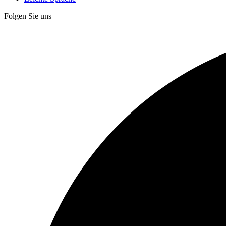
Folgen Sie uns