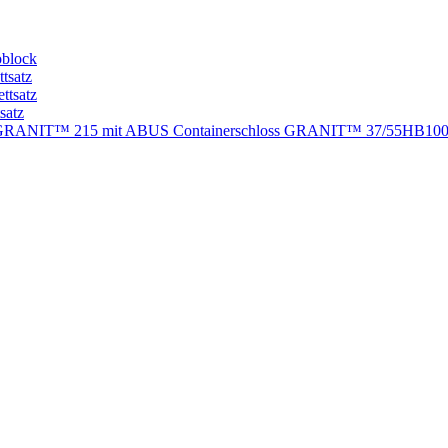
oblock
tsatz
ttsatz
satz
p GRANIT™ 215 mit ABUS Containerschloss GRANIT™ 37/55HB10