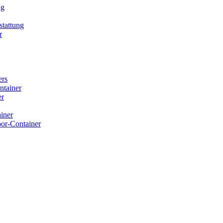
ng
stattung
r
ers
ntainer
er
iner
or-Container