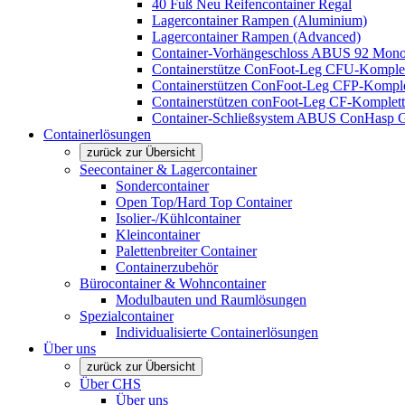
40 Fuß Neu Reifencontainer Regal
Lagercontainer Rampen (Aluminium)
Lagercontainer Rampen (Advanced)
Container-Vorhängeschloss ABUS 92 Mon
Containerstütze ConFoot-Leg CFU-Komplet
Containerstützen ConFoot-Leg CFP-Komple
Containerstützen conFoot-Leg CF-Komplett
Container-Schließsystem ABUS ConHas
Containerlösungen
zurück zur Übersicht
Seecontainer & Lagercontainer
Sondercontainer
Open Top/Hard Top Container
Isolier-/Kühlcontainer
Kleincontainer
Palettenbreiter Container
Containerzubehör
Bürocontainer & Wohncontainer
Modulbauten und Raumlösungen
Spezialcontainer
Individualisierte Containerlösungen
Über uns
zurück zur Übersicht
Über CHS
Über uns