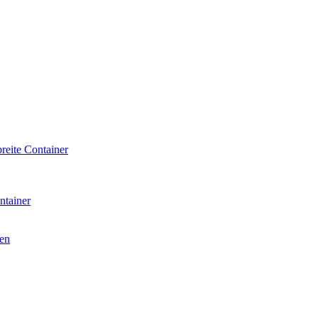
reite Container
ntainer
en