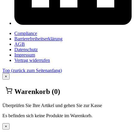
Compliance
Barrierefreiheitserklärung
AGB
Datenschutz
Impressum
Vertrag widerrufen
Top
(zurück zum Seitenanfang)
×
Warenkorb
(0)
Überprüfen Sie Ihre Artikel und gehen Sie zur Kasse
Es befinden sich keine Produkte im Warenkorb.
×