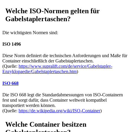
Welche ISO-Normen gelten für
Gabelstaplertaschen?
Die wichtigsten Normen sind:
ISO 1496
Diese Norm definiert die technischen Anforderungen und Maße für
Container einschließlich der Gabelstaplertaschen.
(Quelle:
https://www.supralift.com/de/service/Gabelstapler-
Enzyklopaedie/Gabelstaplertaschen.htm
)
ISO 668
Die ISO 668 legt die Standardabmessungen von ISO-Containern
fest und sorgt dafür, dass Container weltweit kompatibel
transportiert werden können.
(Quelle:
https://de.wikipedia.org/wiki/ISO-Container
)
Welche Container besitzen