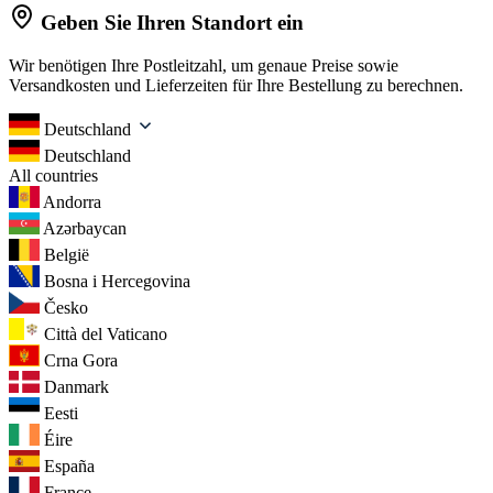
Geben Sie Ihren Standort ein
Wir benötigen Ihre Postleitzahl, um genaue Preise sowie
Versandkosten und Lieferzeiten für Ihre Bestellung zu berechnen.
Deutschland
Deutschland
All countries
Andorra
Azərbaycan
België
Bosna i Hercegovina
Česko
Città del Vaticano
Crna Gora
Danmark
Eesti
Éire
España
France