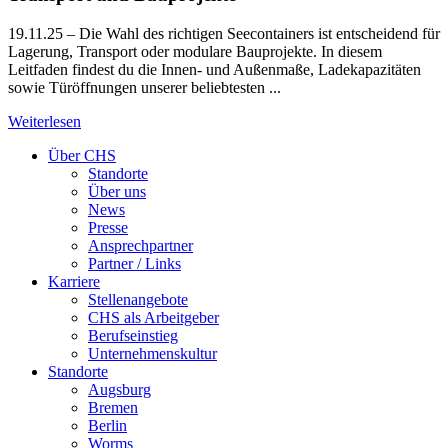
19.11.25
– Die Wahl des richtigen Seecontainers ist entscheidend für
Lagerung, Transport oder modulare Bauprojekte. In diesem
Leitfaden findest du die Innen- und Außenmaße, Ladekapazitäten
sowie Türöffnungen unserer beliebtesten ...
Weiterlesen
Über CHS
Standorte
Über uns
News
Presse
Ansprechpartner
Partner / Links
Karriere
Stellenangebote
CHS als Arbeitgeber
Berufseinstieg
Unternehmenskultur
Standorte
Augsburg
Bremen
Berlin
Worms