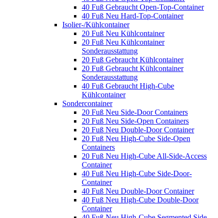
40 Fuß Gebraucht Open-Top-Container
40 Fuß Neu Hard-Top-Container
Isolier-/Kühlcontainer
20 Fuß Neu Kühlcontainer
20 Fuß Neu Kühlcontainer
Sonderausstattung
20 Fuß Gebraucht Kühlcontainer
20 Fuß Gebraucht Kühlcontainer
Sonderausstattung
40 Fuß Gebraucht High-Cube
Kühlcontainer
Sondercontainer
20 Fuß Neu Side-Door Containers
20 Fuß Neu Side-Open Containers
20 Fuß Neu Double-Door Container
20 Fuß Neu High-Cube Side-Open
Containers
20 Fuß Neu High-Cube All-Side-Access
Container
40 Fuß Neu High-Cube Side-Door-
Container
40 Fuß Neu Double-Door Container
40 Fuß Neu High-Cube Double-Door
Container
40 Fuß Neu High-Cube Segmented Side-