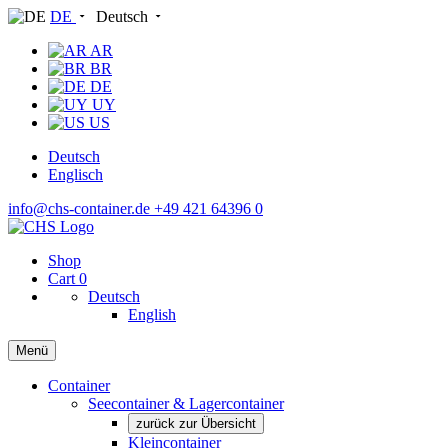
DE
Deutsch
AR
BR
DE
UY
US
Deutsch
Englisch
info@chs-container.de
+49 421 64396 0
Shop
Cart
0
Deutsch
English
Menü
Container
Seecontainer & Lagercontainer
zurück zur Übersicht
Kleincontainer