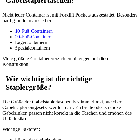
Gabelstaplertaschen?
Nicht jeder Container ist mit Forklift Pockets ausgestattet. Besonders
häufig findet man sie bei:
10-Fuß-Containern
20-Fuß-Containern
Lagercontainern
Spezialcontainern
Viele größere Container verzichten hingegen auf diese
Konstruktion.
Wie wichtig ist die richtige
Staplergröße?
Die Größe der Gabelstaplertaschen bestimmt direkt, welcher
Gabelstapler eingesetzt werden darf. Zu breite oder zu dicke
Gabelzinken passen nicht korrekt in die Taschen und erhöhen das
Unfallrisiko.
Wichtige Faktoren:
Länge der Gabelzinken