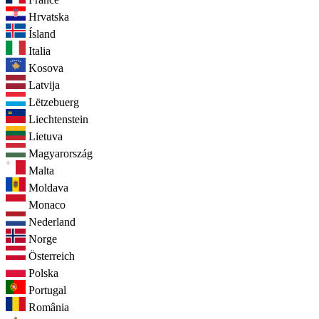
Hrvatska
Ísland
Italia
Kosova
Latvija
Lëtzebuerg
Liechtenstein
Lietuva
Magyarország
Malta
Moldava
Monaco
Nederland
Norge
Österreich
Polska
Portugal
România