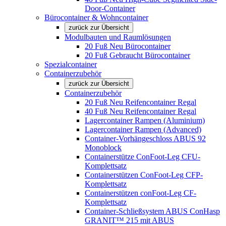
Door-Container
Bürocontainer & Wohncontainer
zurück zur Übersicht
Modulbauten und Raumlösungen
20 Fuß Neu Bürocontainer
20 Fuß Gebraucht Bürocontainer
Spezialcontainer
Containerzubehör
zurück zur Übersicht
Containerzubehör
20 Fuß Neu Reifencontainer Regal
40 Fuß Neu Reifencontainer Regal
Lagercontainer Rampen (Aluminium)
Lagercontainer Rampen (Advanced)
Container-Vorhängeschloss ABUS 92
Monoblock
Containerstütze ConFoot-Leg CFU-
Komplettsatz
Containerstützen ConFoot-Leg CFP-
Komplettsatz
Containerstützen conFoot-Leg CF-
Komplettsatz
Container-Schließsystem ABUS ConHasp
GRANIT™ 215 mit ABUS