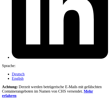
Sprache:
Deutsch
English
Achtung:
Derzeit werden betrügerische E-Mails mit gefälschten
Containerangeboten im Namen von CHS versendet.
Mehr
erfahren