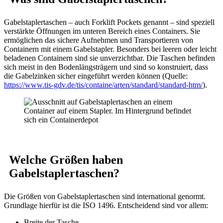
Gabelstaplertaschen – auch Forklift Pockets genannt – sind speziell
verstärkte Öffnungen im unteren Bereich eines Containers. Sie
ermöglichen das sichere Aufnehmen und Transportieren von
Containern mit einem Gabelstapler. Besonders bei leeren oder leicht
beladenen Containern sind sie unverzichtbar. Die Taschen befinden
sich meist in den Bodenlängsträgern und sind so konstruiert, dass
die Gabelzinken sicher eingeführt werden können (Quelle:
https://www.tis-gdv.de/tis/containe/arten/standard/standard-htm/
).
Welche Größen haben
Gabelstaplertaschen?
Die Größen von Gabelstaplertaschen sind international genormt.
Grundlage hierfür ist die ISO 1496. Entscheidend sind vor allem:
Breite der Tasche