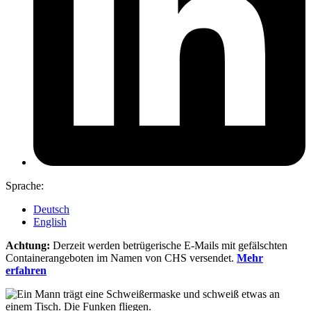
Sprache:
Deutsch
English
Achtung:
Derzeit werden betrügerische E-Mails mit gefälschten
Containerangeboten im Namen von CHS versendet.
Mehr
erfahren