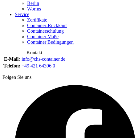
Berlin
Worms
Service
Zertifikate
Container-Rückkauf
Containerschulung
Container Maße
Container Bedingungen
Kontakt
E-Mail:
info@chs-container.de
Telefon:
+49 421 64396 0
Folgen Sie uns