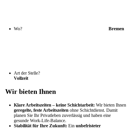
Wo?
Bremen
Art der Stelle?
Vollzeit
Wir bieten Ihnen
Klare Arbeitszeiten – keine Schichtarbeit:
Wir bieten Ihnen
geregelte, feste Arbeitszeiten
ohne Schichtdienst. Damit
planen Sie Ihr Privatleben zuverlässig und haben eine
gesunde Work-Life-Balance.
Stabilität für Ihre Zukunft:
Ein
unbefristeter