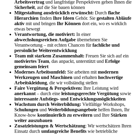
Arbeitsvertrag
und langfristige Perspektiven geben Ihnen die
Sicherheit
, auf die Sie bauen können
Mitgestaltung ausdrücklich erwünscht:
Durch
flache
Hierarchien
finden
Ihre Ideen
Gehör. Sie
gestalten Abläufe
aktiv
mit und bringen
Ihr Können
dort ein, wo es wirklich
etwas bewegt
Verantwortung, die motiviert:
In einer
abwechslungsreichen Aufgabe
übernehmen Sie
Verantwortung – mit echten Chancen für
fachliche und
persönliche Weiterentwicklung
Team mit starkem Zusammenhalt:
Freuen Sie sich auf ein
motiviertes Team
, das anpackt, unterstützt und
Erfolge
gemeinsam feiert
Modernes Arbeitsumfeld:
Sie arbeiten mit
modernen
Werkzeugen und Maschinen
und erhalten
hochwertige
Arbeitskleidung
, die wir vollständig stellen
Faire Vergütung & Perspektiven:
Ihre Leistung wird
anerkannt
– durch eine
leistungsgerechte Vergütung
sowie
interessante Aufstiegs- und Entwicklungsmöglichkeiten
Wachstum durch Weiterbildung:
Vielfältige Workshops,
Schulungen
und
Weiterbildungsangebote
helfen Ihnen, Ihr
Know-how
kontinuierlich zu erweitern
und Ihre
Stärken
weiter auszubauen
Zusatzleistungen & Wertschätzung
: Wir wertschätzen Ihren
Einsatz durch
umfangreiche Benefits
wie betriebliche