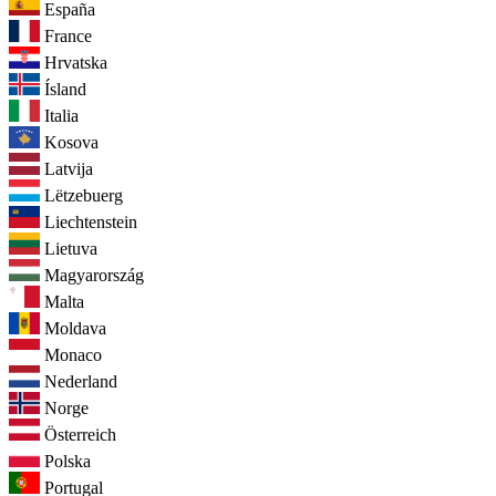
España
France
Hrvatska
Ísland
Italia
Kosova
Latvija
Lëtzebuerg
Liechtenstein
Lietuva
Magyarország
Malta
Moldava
Monaco
Nederland
Norge
Österreich
Polska
Portugal