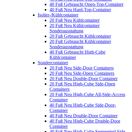
40 Fuß Gebraucht Open-Top-Container
40 Fuß Neu Hard-Top-Container
Isolier-/Kühlcontainer
20 Fuß Neu Kühlcontainer
20 Fuß Neu Kühlcontainer
Sonderausstattung
20 Fuß Gebraucht Kühlcontainer
20 Fuß Gebraucht Kühlcontainer
Sonderausstattung
40 Fuß Gebraucht High-Cube
Kühlcontainer
Sondercontainer
20 Fuß Neu Side-Door Containers
20 Fuß Neu Side-Open Containers
20 Fuß Neu Double-Door Container
20 Fuß Neu High-Cube Side-Open
Containers
20 Fuß Neu High-Cube All-Side-Access
Container
40 Fuß Neu High-Cube Side-Door-
Container
40 Fuß Neu Double-Door Container
40 Fuß Neu High-Cube Double-Door
Container
40 Fuß Neu High-Cube Segmented Side-