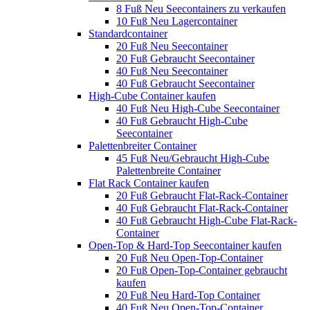
8 Fuß Neu Seecontainers zu verkaufen
10 Fuß Neu Lagercontainer
Standardcontainer
20 Fuß Neu Seecontainer
20 Fuß Gebraucht Seecontainer
40 Fuß Neu Seecontainer
40 Fuß Gebraucht Seecontainer
High-Cube Container kaufen
40 Fuß Neu High-Cube Seecontainer
40 Fuß Gebraucht High-Cube
Seecontainer
Palettenbreiter Container
45 Fuß Neu/Gebraucht High-Cube
Palettenbreite Container
Flat Rack Container kaufen
20 Fuß Gebraucht Flat-Rack-Container
40 Fuß Gebraucht Flat-Rack-Container
40 Fuß Gebraucht High-Cube Flat-Rack-
Container
Open-Top & Hard-Top Seecontainer kaufen
20 Fuß Neu Open-Top-Container
20 Fuß Open-Top-Container gebraucht
kaufen
20 Fuß Neu Hard-Top Container
40 Fuß Neu Open-Top-Container