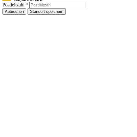
Postleitzahl *
Abbrechen
Standort speichern