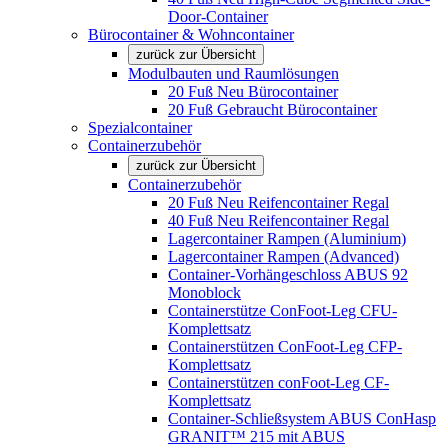
Door-Container
Bürocontainer & Wohncontainer
zurück zur Übersicht
Modulbauten und Raumlösungen
20 Fuß Neu Bürocontainer
20 Fuß Gebraucht Bürocontainer
Spezialcontainer
Containerzubehör
zurück zur Übersicht
Containerzubehör
20 Fuß Neu Reifencontainer Regal
40 Fuß Neu Reifencontainer Regal
Lagercontainer Rampen (Aluminium)
Lagercontainer Rampen (Advanced)
Container-Vorhängeschloss ABUS 92
Monoblock
Containerstütze ConFoot-Leg CFU-
Komplettsatz
Containerstützen ConFoot-Leg CFP-
Komplettsatz
Containerstützen conFoot-Leg CF-
Komplettsatz
Container-Schließsystem ABUS ConHasp
GRANIT™ 215 mit ABUS