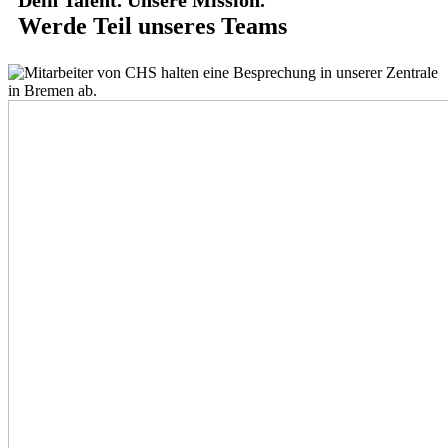
Dein Talent. Unsere Mission.
Werde Teil unseres Teams