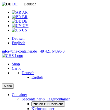
DE
Deutsch
AR
BR
DE
UY
US
Deutsch
Englisch
info@chs-container.de
+49 421 64396 0
Shop
Cart
0
Deutsch
English
Menü
Container
Seecontainer & Lagercontainer
zurück zur Übersicht
Kleincontainer