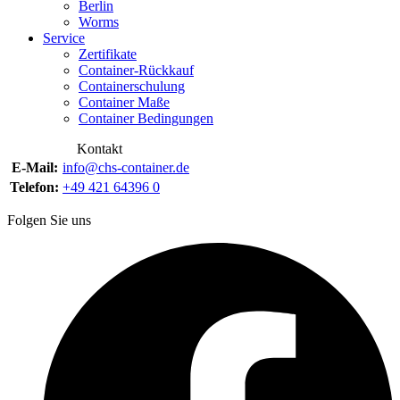
Berlin
Worms
Service
Zertifikate
Container-Rückkauf
Containerschulung
Container Maße
Container Bedingungen
Kontakt
E-Mail:
info@chs-container.de
Telefon:
+49 421 64396 0
Folgen Sie uns