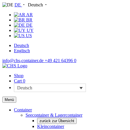
DE
Deutsch
AR
BR
DE
UY
US
Deutsch
Englisch
info@chs-container.de
+49 421 64396 0
Shop
Cart
0
Deutsch
Menü
Container
Seecontainer & Lagercontainer
zurück zur Übersicht
Kleincontainer