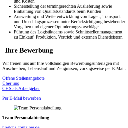
und Kosten
Sicherstellung der termingerechten Auslieferung sowie
Einhaltung von Qualitätsstandards beim Kunden
Auswertung und Weiterentwicklung von Lager-, Transport-
und Umschlagsprozessen unter Berücksichtigung bestehender
Vorgaben und eigener Optimierungsvorschläge.
Führung des Logistikteams sowie Schnittstellenmanagement
zu Einkauf, Produktion, Vertrieb und externen Dienstleistern
Ihre Bewerbung
Wir freuen uns auf Ihre vollständigen Bewerbungsunterlagen mit
Anschreiben, Lebenslauf und Zeugnissen, vorzugsweise per E-Mail.
Offene Stellenangebote
Über uns
CHS als Arbeitgeber
Per E-Mail bewerben
Team Personalabteilung
hr@chs-container.de