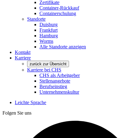
Zertifikate
Container-Rückkauf
Containerschulung
Standorte
Duisburg
Frankfurt
Hamburg
Worms
Alle Standorte anzeigen
Kontakt
Karriere
zurück zur Übersicht
Karriere bei CHS
CHS als Arbeitgeber
Stellenangebote
Berufseinstieg
Unternehmenskultur
Leichte Sprache
Folgen Sie uns