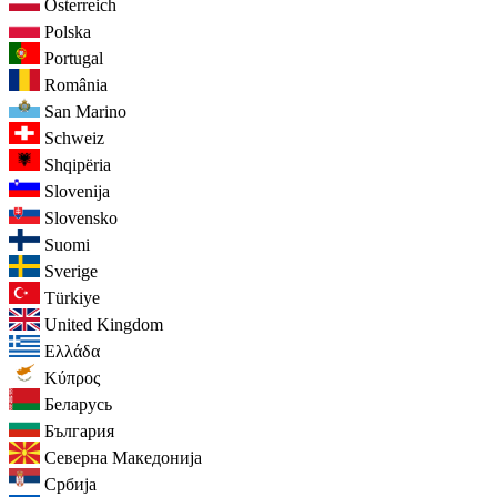
Österreich
Polska
Portugal
România
San Marino
Schweiz
Shqipëria
Slovenija
Slovensko
Suomi
Sverige
Türkiye
United Kingdom
Ελλάδα
Κύπρος
Беларусь
България
Северна Македонија
Србија