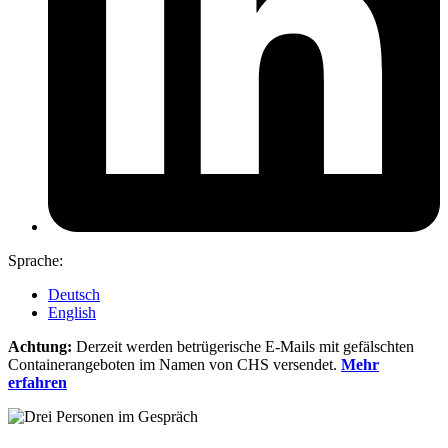
Sprache:
Deutsch
English
Achtung:
Derzeit werden betrügerische E-Mails mit gefälschten
Containerangeboten im Namen von CHS versendet.
Mehr
erfahren