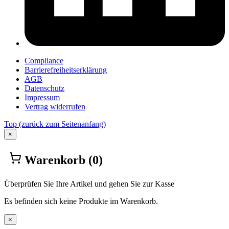
Compliance
Barrierefreiheitserklärung
AGB
Datenschutz
Impressum
Vertrag widerrufen
Top
(zurück zum Seitenanfang)
×
Warenkorb
(0)
Überprüfen Sie Ihre Artikel und gehen Sie zur Kasse
Es befinden sich keine Produkte im Warenkorb.
×