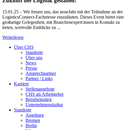
Zukunft der Logistik gestalten!
15.01.25
– Wir freuen uns, das neueJahr mit der Teilnahme an der
LogisticsConnect-Fachmesse einzuläuten. Dieses Event bietet eine
großartige Gelegenheit, mit Branchenexpert:innen in Kontakt zu
treten, wertvolle Einblicke zu ...
Weiterlesen
Über CHS
Standorte
Über uns
News
Presse
Ansprechpartner
Partner / Links
Karriere
Stellenangebote
CHS als Arbeitgeber
Berufseinstieg
Unternehmenskultur
Standorte
Augsburg
Bremen
Berlin