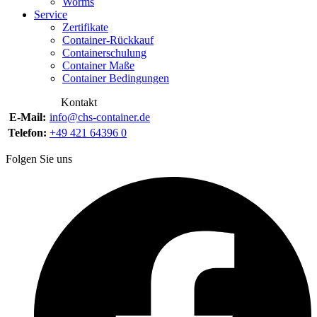
Worms
Service
Zertifikate
Container-Rückkauf
Containerschulung
Container Maße
Container Bedingungen
Kontakt
E-Mail:
info@chs-container.de
Telefon:
+49 421 64396 0
Folgen Sie uns