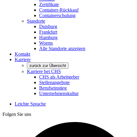
Zertifikate
Container-Rückkauf
Containerschulung
Standorte
Duisburg
Frankfurt
Hamburg
Worms
Alle Standorte anzeigen
Kontakt
Karriere
zurück zur Übersicht
Karriere bei CHS
CHS als Arbeitgeber
Stellenangebote
Berufseinstieg
Unternehmenskultur
Leichte Sprache
Folgen Sie uns