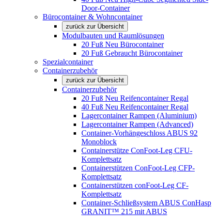
Door-Container
Bürocontainer & Wohncontainer
zurück zur Übersicht
Modulbauten und Raumlösungen
20 Fuß Neu Bürocontainer
20 Fuß Gebraucht Bürocontainer
Spezialcontainer
Containerzubehör
zurück zur Übersicht
Containerzubehör
20 Fuß Neu Reifencontainer Regal
40 Fuß Neu Reifencontainer Regal
Lagercontainer Rampen (Aluminium)
Lagercontainer Rampen (Advanced)
Container-Vorhängeschloss ABUS 92
Monoblock
Containerstütze ConFoot-Leg CFU-
Komplettsatz
Containerstützen ConFoot-Leg CFP-
Komplettsatz
Containerstützen conFoot-Leg CF-
Komplettsatz
Container-Schließsystem ABUS ConHasp
GRANIT™ 215 mit ABUS