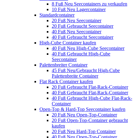
8 Fuß Neu Seecontainers zu verkaufen
10 Fuß Neu Lagercontainer
Standardcontainer
20 Fuß Neu Seecontainer
20 Fuß Gebraucht Seecontainer
40 Fuß Neu Seecontainer
40 Fuß Gebraucht Seecontainer
High-Cube Container kaufen
40 Fuß Neu High-Cube Seecontainer
40 Fuß Gebraucht High-Cube
Seecontainer
Palettenbreiter Container
45 Fuß Neu/Gebraucht High-Cube
Palettenbreite Container
Flat Rack Container kaufen
20 Fuß Gebraucht Flat-Rack-Container
40 Fuß Gebraucht Flat-Rack-Container
40 Fuß Gebraucht High-Cube Flat-Rack-
Container
Open-Top & Hard-Top Seecontainer kaufen
20 Fuß Neu Open-Top-Container
20 Fuß Open-Top-Container gebraucht
kaufen
20 Fuß Neu Hard-Top Container
40 Fuß Neu Open-Top-Container