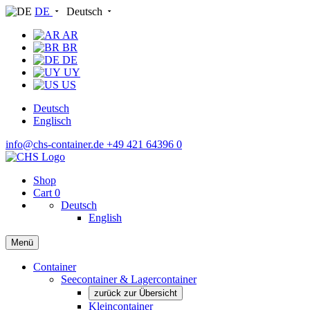
DE
Deutsch
AR
BR
DE
UY
US
Deutsch
Englisch
info@chs-container.de
+49 421 64396 0
Shop
Cart
0
Deutsch
English
Menü
Container
Seecontainer & Lagercontainer
zurück zur Übersicht
Kleincontainer