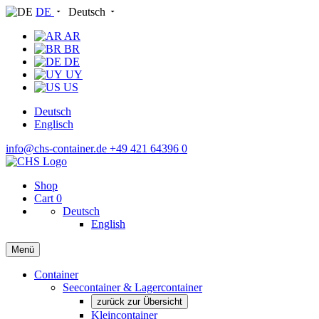
DE
Deutsch
AR
BR
DE
UY
US
Deutsch
Englisch
info@chs-container.de
+49 421 64396 0
Shop
Cart
0
Deutsch
English
Menü
Container
Seecontainer & Lagercontainer
zurück zur Übersicht
Kleincontainer