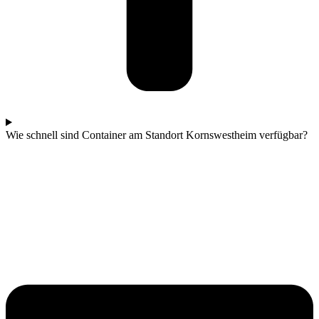
Wie schnell sind Container am Standort Kornswestheim verfügbar?