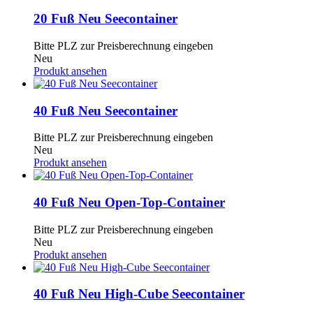
20 Fuß Neu Seecontainer
Bitte PLZ zur Preisberechnung eingeben
Neu
Produkt ansehen
40 Fuß Neu Seecontainer
Bitte PLZ zur Preisberechnung eingeben
Neu
Produkt ansehen
40 Fuß Neu Open-Top-Container
Bitte PLZ zur Preisberechnung eingeben
Neu
Produkt ansehen
40 Fuß Neu High-Cube Seecontainer