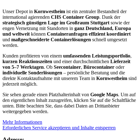
Unser Depot in
Kornwestheim
ist ein zentraler Bestandteil der
international agierenden
CHS Container Group
. Dank der
strategisch günstigen Lage im Großraum Stuttgart
sowie der
engen Vernetzung mit Standorten in
ganz Deutschland, Europa
und weltweit
können
Containeranfragen effizient koordiniert
und
maßgeschneiderte Containerlösungen
schnell umgesetzt
werden.
Kunden profitieren von einem
umfassenden Leistungsportfolio
,
kurzen Reaktionszeiten
und einer durchschnittlichen
Lieferzeit
von 5–7 Werktagen
. Ob
Seecontainer
,
Bürocontainer
oder
individuelle Sonderlösungen
– persönliche Beratung und die
direkte Kontaktaufnahme mit unserem Team in
Kornwestheim
sind
jederzeit möglich.
Sie sehen gerade einen Platzhalterinhalt von
Google Maps
. Um auf
den eigentlichen Inhalt zuzugreifen, klicken Sie auf die Schaltfläche
unten. Bitte beachten Sie, dass dabei Daten an Drittanbieter
weitergegeben werden.
Mehr Informationen
Erforderlichen Service akzeptieren und Inhalte entsperren
Adresse: