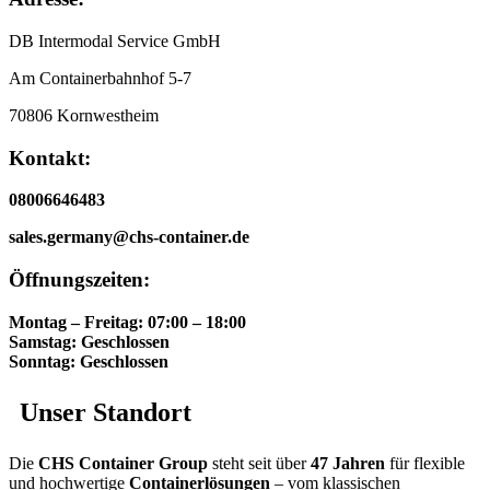
DB Intermodal Service GmbH
Am Containerbahnhof 5-7
70806 Kornwestheim
Kontakt:
08006646483
sales.germany@chs-container.de
Öffnungszeiten:
Montag – Freitag: 07:00 – 18:00
Samstag: Geschlossen
Sonntag: Geschlossen
Unser Standort
Die
CHS Container Group
steht seit über
47 Jahren
für flexible
und hochwertige
Containerlösungen
– vom klassischen