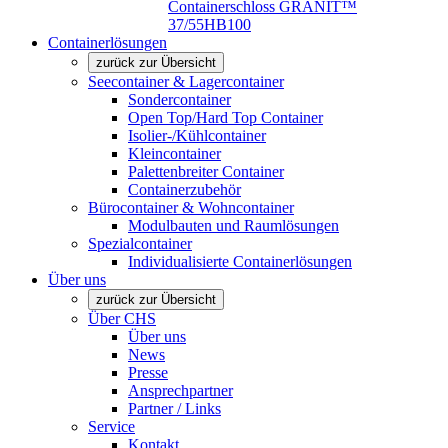
Containerschloss GRANIT™
37/55HB100
Containerlösungen
zurück zur Übersicht
Seecontainer & Lagercontainer
Sondercontainer
Open Top/Hard Top Container
Isolier-/Kühlcontainer
Kleincontainer
Palettenbreiter Container
Containerzubehör
Bürocontainer & Wohncontainer
Modulbauten und Raumlösungen
Spezialcontainer
Individualisierte Containerlösungen
Über uns
zurück zur Übersicht
Über CHS
Über uns
News
Presse
Ansprechpartner
Partner / Links
Service
Kontakt