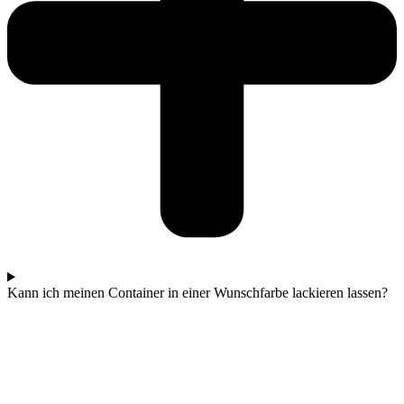
Kann ich meinen Container in einer Wunschfarbe lackieren lassen?