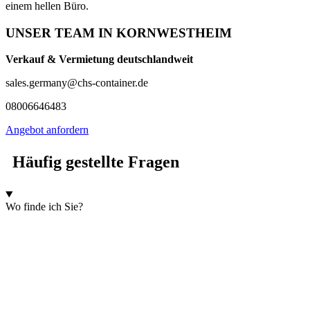
UNSER TEAM IN KORNWESTHEIM
Verkauf & Vermietung deutschlandweit
sales.germany@chs-container.de
08006646483
Angebot anfordern
Häufig gestellte Fragen
Wo finde ich Sie?