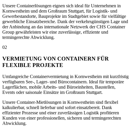
Unsere Containerlösungen eignen sich ideal für Unternehmen in
Kornwestheim
und dem
Großraum Stuttgart
, für
Logistik- und
Gewerbestandorte
,
Bauprojekte im Stadtgebiet
sowie für vielfältige
gewerbliche Einsatzbereiche
. Dank der
verkehrsgünstigen Lage
und
der Anbindung an das
internationale Netzwerk der CHS Container
Group
gewährleisten wir eine
zuverlässige, effiziente und
termingerechte Abwicklung
.
02
VERMIETUNG VON CONTAINERN FÜR
FLEXIBLE PROJEKTE
Umfangreiche
Containervermietung in Kornwestheim
mit
kurzfristig
verfügbaren See-, Lager- und Bürocontainern
. Ideal für
temporäre
Lagerflächen
,
mobile Arbeits- und Büroeinheiten
,
Baustellen
,
Events
oder
saisonale Einsätze
im
Großraum Stuttgart
.
Unsere
Container-Mietlösungen in Kornwestheim
sind
flexibel
kalkulierbar
,
schnell lieferbar
und
sofort einsatzbereit
. Dank
effizienter Prozesse
und einer
zuverlässigen Logistik
profitieren
Kunden von einer
professionellen, sicheren und termingerechten
Abwicklung
.