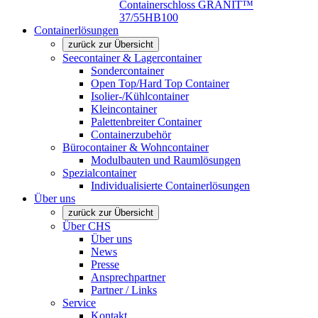
Containerschloss GRANIT™
37/55HB100
Containerlösungen
zurück zur Übersicht
Seecontainer & Lagercontainer
Sondercontainer
Open Top/Hard Top Container
Isolier-/Kühlcontainer
Kleincontainer
Palettenbreiter Container
Containerzubehör
Bürocontainer & Wohncontainer
Modulbauten und Raumlösungen
Spezialcontainer
Individualisierte Containerlösungen
Über uns
zurück zur Übersicht
Über CHS
Über uns
News
Presse
Ansprechpartner
Partner / Links
Service
Kontakt