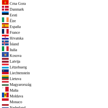
Crna Gora
Danmark
Eesti
Éire
España
France
Hrvatska
Ísland
Italia
Kosova
Latvija
Lëtzebuerg
Liechtenstein
Lietuva
Magyarország
Malta
Moldava
Monaco
Nederland