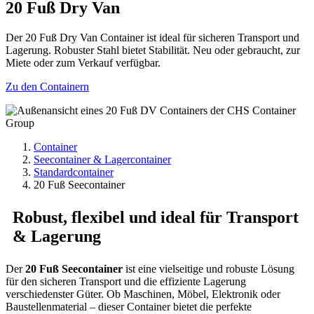
20 Fuß Dry Van
Der 20 Fuß Dry Van Container ist ideal für sicheren Transport und
Lagerung. Robuster Stahl bietet Stabilität. Neu oder gebraucht, zur
Miete oder zum Verkauf verfügbar.
Zu den Containern
Container
Seecontainer & Lagercontainer
Standardcontainer
20 Fuß Seecontainer
Robust, flexibel und ideal für Transport
& Lagerung
Der
20 Fuß Seecontainer
ist eine vielseitige und robuste Lösung
für den sicheren Transport und die effiziente Lagerung
verschiedenster Güter. Ob Maschinen, Möbel, Elektronik oder
Baustellenmaterial – dieser Container bietet die perfekte