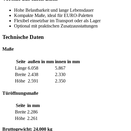
Hohe Belastbarkeit und lange Lebensdauer
Kompakte Maße, ideal für EURO-Paletten
Flexibel einsetzbar im Transport oder als Lager
Optional mit praktischen Zusatzausstattungen
Technische Daten
Maße
Seite
außen in mm
innen in mm
Länge
6.058
5.867
Breite
2.438
2.330
Höhe
2.591
2.350
Türöffnungsmaße
Seite
in mm
Breite
2.286
Höhe
2.261
Bruttogewicht: 24.000 kg