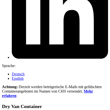
Sprache:
Deutsch
English
Achtung:
Derzeit werden betrügerische E-Mails mit gefälschten
Containerangeboten im Namen von CHS versendet.
Mehr
erfahren
Dry Van Container