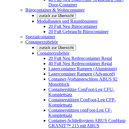
Door-Container
Bürocontainer & Wohncontainer
zurück zur Übersicht
Modulbauten und Raumlösungen
20 Fuß Neu Bürocontainer
20 Fuß Gebraucht Bürocontainer
Spezialcontainer
Containerzubehör
zurück zur Übersicht
Containerzubehör
20 Fuß Neu Reifencontainer Regal
40 Fuß Neu Reifencontainer Regal
Lagercontainer Rampen (Aluminium)
Lagercontainer Rampen (Advanced)
Container-Vorhängeschloss ABUS 92
Monoblock
Containerstütze ConFoot-Leg CFU-
Komplettsatz
Containerstützen ConFoot-Leg CFP-
Komplettsatz
Containerstützen conFoot-Leg CF-
Komplettsatz
Container-Schließsystem ABUS ConHasp
GRANIT™ 215 mit ABUS