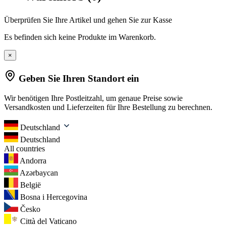
Überprüfen Sie Ihre Artikel und gehen Sie zur Kasse
Es befinden sich keine Produkte im Warenkorb.
×
Geben Sie Ihren Standort ein
Wir benötigen Ihre Postleitzahl, um genaue Preise sowie
Versandkosten und Lieferzeiten für Ihre Bestellung zu berechnen.
Deutschland
Deutschland
All countries
Andorra
Azərbaycan
België
Bosna i Hercegovina
Česko
Città del Vaticano