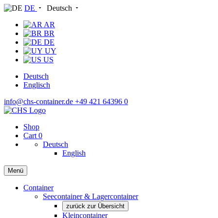
DE
Deutsch
AR
BR
DE
UY
US
Deutsch
Englisch
info@chs-container.de
+49 421 64396 0
Shop
Cart
0
Deutsch
English
Menü
Container
Seecontainer & Lagercontainer
zurück zur Übersicht
Kleincontainer